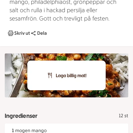
mango, philadelphiaost, grönpeppar och
salt och rulla i hackad persilja eller
sesamfrön. Gott och trevligt på festen.
Skriv ut
Dela
Ingredienser
12 st
1
mogen mango