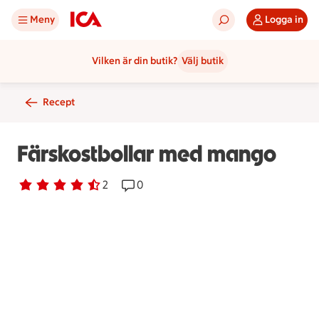
Meny
Logga in
Vilken är din butik?
Välj butik
Recept
Färskostbollar med mango
Betyg 4.5 av 5.
2 personer har röstat
2
Receptet har 0 kommentarer
0