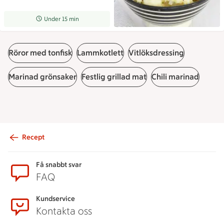
Receptet tar Under 15 min att tillaga
Under 15 min
Röror med tonfisk
Lammkotlett
Vitlöksdressing
Marinad grönsaker
Festlig grillad mat
Chili marinad
Recept
Sidfot
Få snabbt svar
FAQ
Kundservice
Kontakta oss