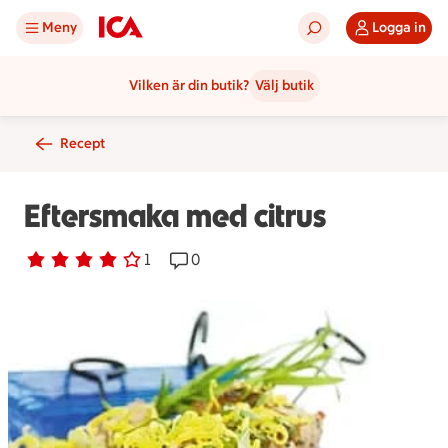
Meny
Logga in
Vilken är din butik?
Välj butik
Recept
Eftersmaka med citrus
Betyg 4 av 5.
1 personer har röstat
1
Receptet har 0 kommentarer
0