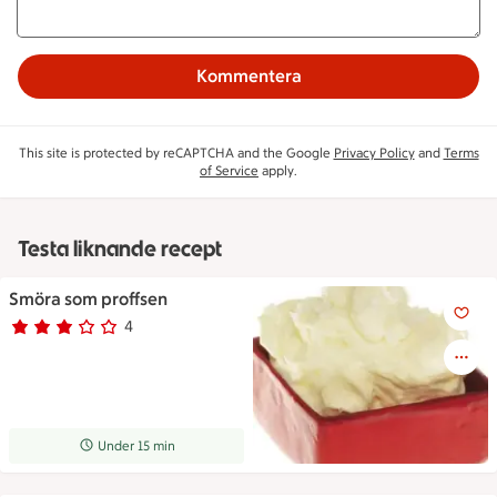
Kommentera
This site is protected by reCAPTCHA and the Google
Privacy Policy
and
Terms
of Service
apply.
Testa liknande recept
Smöra som proffsen
Smöra som proffsen
4
Betyg 2.8 av 5.
4 personer har röstat
Receptet tar Under 15 min att tillaga
Under 15 min