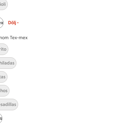
A
Prenumerera
oli
Hållbarhet
ex
Dölj -
ICA Stiftelsen
 inom Tex-mex
En god morgondag
rito
Kundservice
hiladas
Reklamera
Återkallelser
tas
Spärra eller beställ nytt ICA-kort
Behandling av personuppgifter
hos
Hantera cookies
sadillas
s