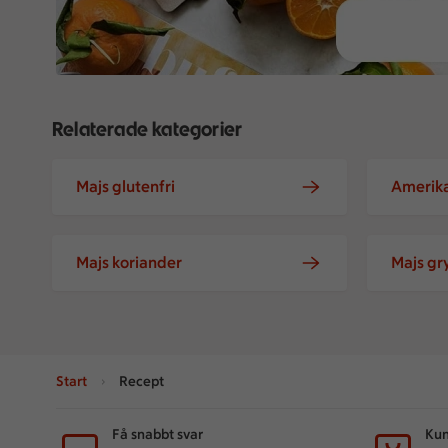
Relaterade kategorier
Majs glutenfri
Amerika
Majs koriander
Majs gr
Start
Recept
Sidfot
Få snabbt svar
Kun