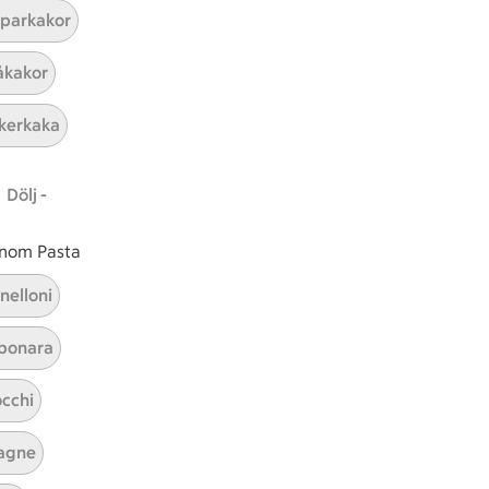
parkakor
kakor
kerkaka
Dölj -
Majs med parmesan
 inom Pasta
 och
Visa alla kategorier
nelloni
bonara
cchi
agne
ICAs inspirationsmejl