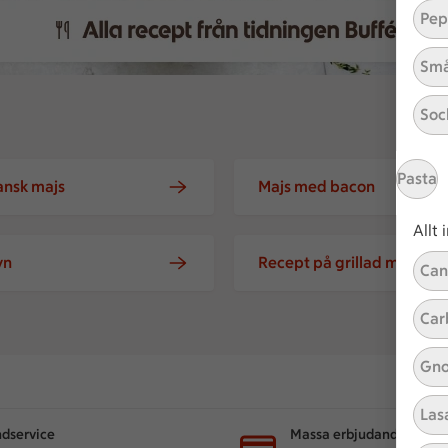
Pep
Små
Soc
Pasta
nsk majs
Majs med bacon
Allt
yn
Recept på grillad majskolv
Can
majs
Car
Gno
Las
dservice
Massa erbjudanden