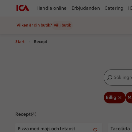
Handla online
Erbjudanden
Catering
I
Vilken är din butik?
Välj butik
Start
Recept
Sök ingredien
Inga förslag
Billig
M
Recept
Visar 4 stycken
(4)
Pizza med majs och fetaost
Tacolåda
Pizza med majs och fetaost
Tacolåda