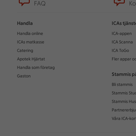
FAQ
Ko
Handla
ICAs tjänst
Handla online
ICA-appen
ICAs matkasse
ICA Scanna
Catering
ICA ToGo
Apotek Hjärtat
Fler appar oc
Handla som företag
Stammis p
Gaston
Bli stammis
Stammis Stu
Stammis Hus
Partnererbj
Våra ICA-kor