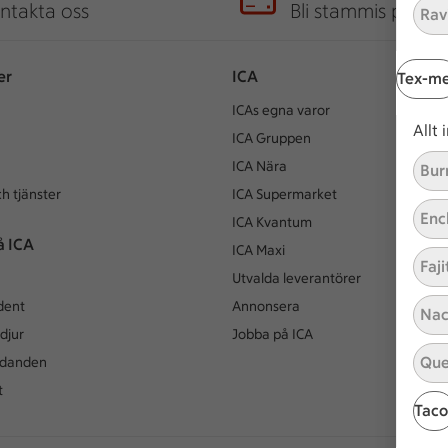
ntakta oss
Bli stammis på IC
Ravi
er
ICA
Tex-m
ICAs egna varor
Allt
ICA Gruppen
ICA Nära
Bur
h tjänster
ICA Supermarket
Enc
ICA Kvantum
å ICA
ICA Maxi
Faji
Utvalda leverantörer
dent
Annonsera
Nac
djur
Jobba på ICA
Que
udanden
t
Taco