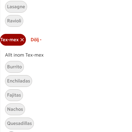
Lasagne
Ravioli
Tex-mex
Dölj -
Relaterade kategorier
Allt inom Tex-mex
Grönsaksbiff
Sötpo
Burrito
Senapsbiff
Biff k
Enchiladas
Fajitas
Nachos
Start
Sidfot
Quesadillas