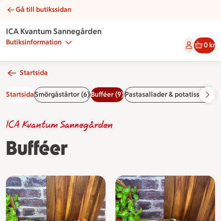
Gå till butikssidan
Bufféer | Catering ICA Kvantum Sannegården
ICA Kvantum Sannegården
Butiksinformation
0 kr
Startsida
Startsida
Smörgåstårtor (6)
Bufféer (9)
Pastasallader & potatissallader
ICA Kvantum Sannegården
Bufféer