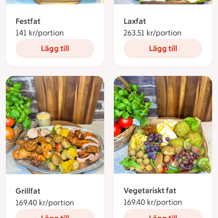
Festfat
Laxfat
141 kr/portion
141 kronor per portion
263.51 kr/portion
263.51 kro
Lägg till
Lägg till
Vegetariskt fat
Grillfat
169.40 kr/portion
169.40 kro
169.40 kr/portion
169.40 kronor per portion