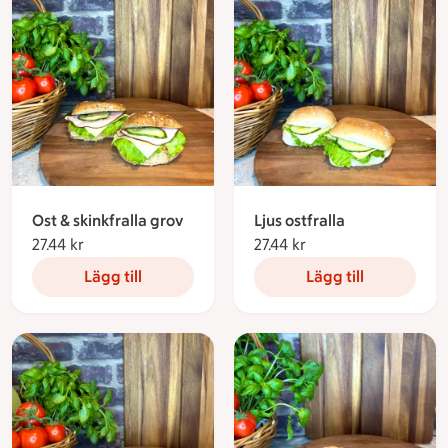
Ost & skinkfralla grov
Ljus ostfralla
27.44 kr
27.44 kronor
27.44 kr
27.44 kronor
Lägg till
Lägg till