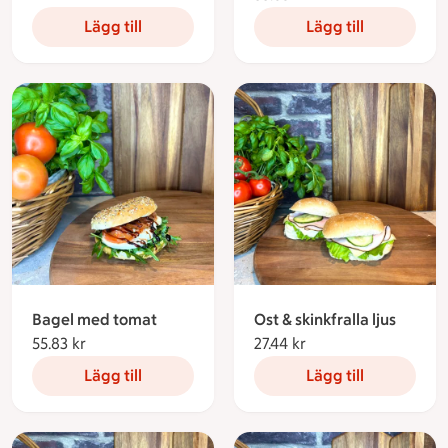
Lägg till
Lägg till
Bagel med tomat
Ost & skinkfralla ljus
55.83 kr
55.83 kronor
27.44 kr
27.44 kronor
Lägg till
Lägg till