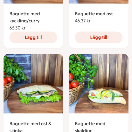
Baguette med
Baguette med ost
kyckling/curry
46.37 kr
46.37 kronor
65.30 kr
65.30 kronor
Lägg till
Lägg till
Baguette med ost &
Baguette med
skinka
skaldjur