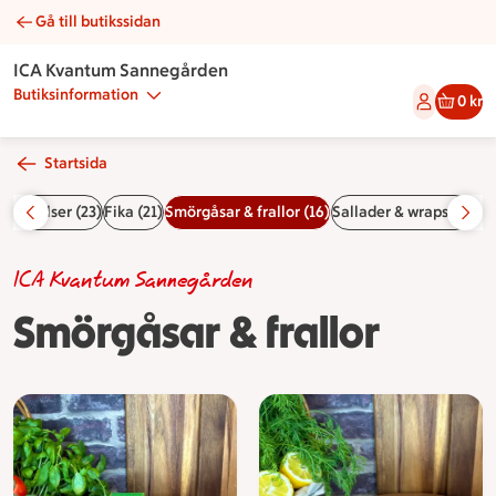
Gå till butikssidan
Smörgåsar & frallor | Catering ICA Kvantum Sannegården
ICA Kvantum Sannegården
Butiksinformation
0 kr
Startsida
 & bakelser (23)
Fika (21)
Smörgåsar & frallor (16)
Sallader & wraps (8)
Fä
ICA Kvantum Sannegården
Smörgåsar & frallor