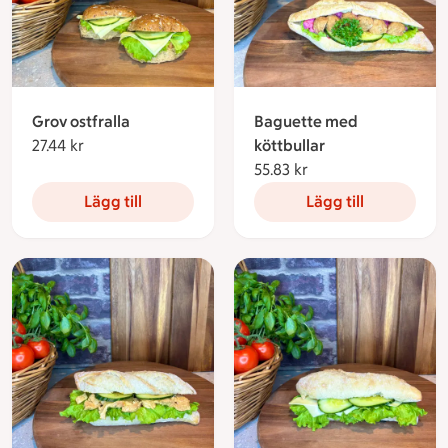
Grov ostfralla
Baguette med
27.44 kr
27.44 kronor
köttbullar
55.83 kr
55.83 kronor
Lägg till
Lägg till