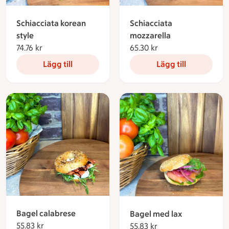
Schiacciata korean
Schiacciata
style
mozzarella
74.76 kr
74.76 kronor
65.30 kr
65.30 kronor
Lägg till
Lägg till
Bagel calabrese
Bagel med lax
55.83 kr
55.83 kronor
55.83 kr
55.83 kronor