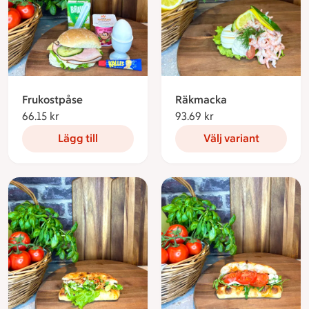
Frukostpåse
Räkmacka
66.15 kr
66.15 kronor
93.69 kr
93.69 kronor
Lägg till
Välj variant