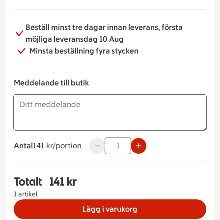
Beställ minst tre dagar innan leverans, första
möjliga leveransdag 10 Aug
Minsta beställning fyra stycken
Meddelande till butik
Antal
141 kronor per portion
141 kr/portion
Använd knapparna för att minska elle
Totalt
141 kr
Totalt 1 stycken Italienskt fat, 141 kronor
1 artikel
Lägg i varukorg