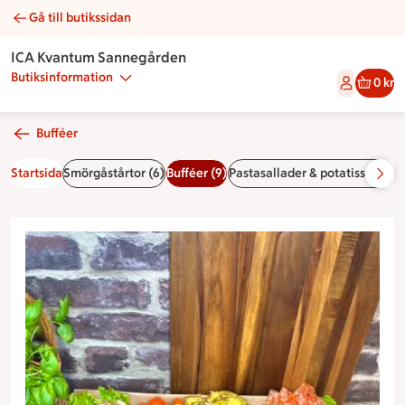
Gå till butikssidan
Italienskt fat | Catering ICA Kvantum Sannegården
ICA Kvantum Sannegården
Butiksinformation
0 kr
Bufféer
Startsida
Smörgåstårtor (6)
Bufféer (9)
Pastasallader & potatissallader