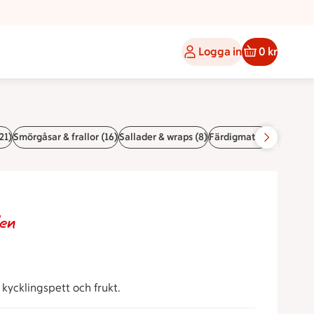
Logga in
0 kr
21)
Smörgåsar & frallor (16)
Sallader & wraps (8)
Färdigmat (6)
Pajer (6)
den
 kycklingspett och frukt.