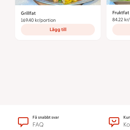
Fruktfat
Grillfat
84.22 kr
169.40 kr/portion
169.40 kronor per portion
Lägg till
Sidfot
Få snabbt svar
Kun
FAQ
Ko