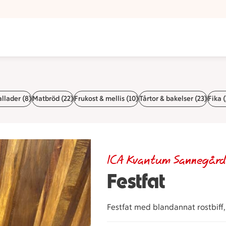
llader (8)
Matbröd (22)
Frukost & mellis (10)
Tårtor & bakelser (23)
Fika (
ICA Kvantum Sannegår
Festfat
Festfat med blandannat rostbiff,