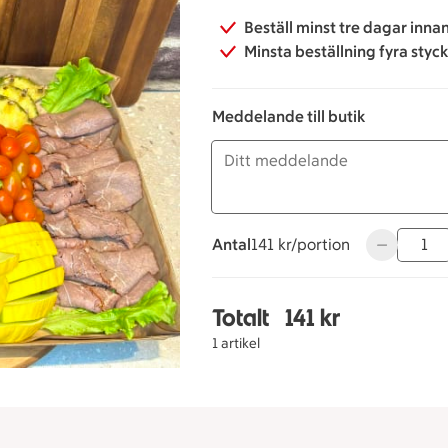
Beställ minst tre dagar inna
Minsta beställning fyra styc
Meddelande till butik
Antal
141 kronor per portion
141 kr/portion
Använd knap
Totalt
141 kr
Totalt 1 stycken Festfa
1 artikel