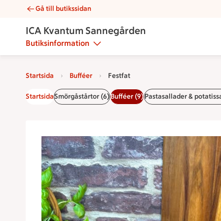
Gå till butikssidan
Festfat | Catering ICA Kvantum Sannegården
ICA Kvantum Sannegården
Butiksinformation
Startsida
Bufféer
Festfat
Startsida
Smörgåstårtor (6)
Bufféer (9)
Pastasallader & potatissa