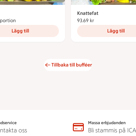
Knattefat
/portion
84.22 kronor per portion
93.69 kr
93.69 kronor
Lägg till
Lägg till
Tillbaka till bufféer
dservice
Massa erbjudanden
ntakta oss
Bli stammis på IC