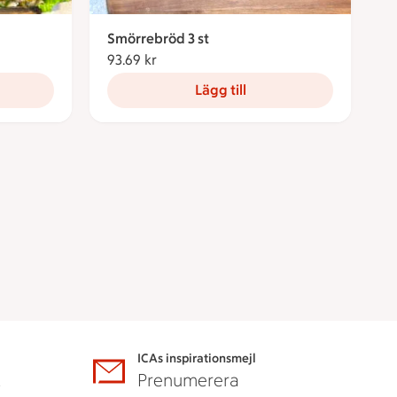
Smörrebröd 3 st
93.69 kr
93.69 kronor
Lägg till
ICAs inspirationsmejl
A
Prenumerera