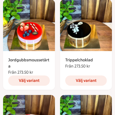
Jordgubbsmoussetårt
Trippelchoklad
a
Från 273.50 kr
Från 273.50 k
Från 273.50 kr
Från 273.50 kronor
Välj variant
Välj variant