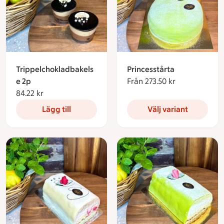
Trippelchokladbakels
Princesstårta
e 2p
Från 273.50 kr
Från 273.50 k
84.22 kr
84.22 kronor
Lägg till
Välj variant