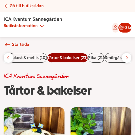
Gå till butikssidan
Tårtor & bakelser | Catering ICA Kvantum Sannegården
ICA Kvantum Sannegården
Butiksinformation
0 kr
Startsida
(22)
Frukost & mellis (10)
Tårtor & bakelser (23)
Fika (21)
Smörgåsar & fral
ICA Kvantum Sannegården
Tårtor & bakelser