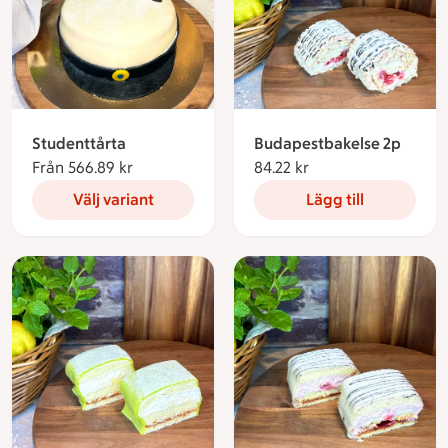
Studenttårta
Budapestbakelse 2p
Från 566.89 kr
Från 566.89 kronor
84.22 kr
84.22 kronor
Välj variant
Lägg till