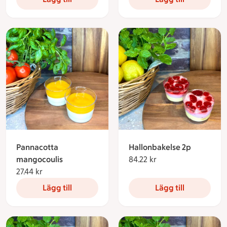
Pannacotta
Hallonbakelse 2p
mangocoulis
84.22 kr
84.22 kronor
27.44 kr
27.44 kronor
Lägg till
Lägg till