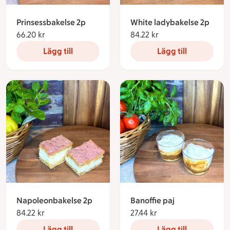
Prinsessbakelse 2p
White ladybakelse 2p
66.20 kr
66.20 kronor
84.22 kr
84.22 kronor
Lägg till
Lägg till
Napoleonbakelse 2p
Banoffie paj
84.22 kr
84.22 kronor
27.44 kr
27.44 kronor
Lägg till
Lägg till