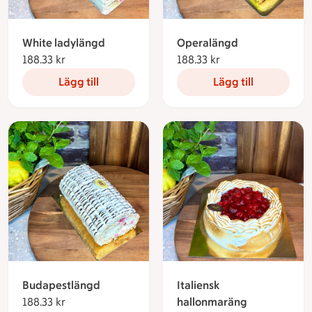
White ladylängd
Operalängd
188.33 kr
188.33 kronor
188.33 kr
188.33 kronor
Lägg till
Lägg till
Budapestlängd
Italiensk
188.33 kr
188.33 kronor
hallonmaräng