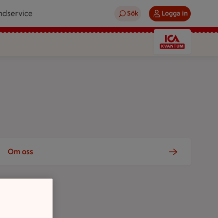
ndservice
Sök
Logga in
Om oss