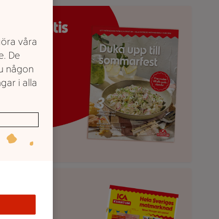
vantums matmagasin "Duka upp till sommarfest"
inns gratis
göra våra
 butik!
e. De
du någon
gar i alla
enaste numret
eckans reklamblad
Se våra
ktuella