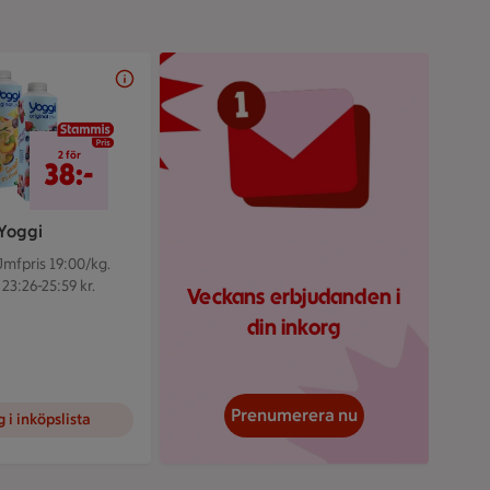
Veckomailsymbol mot r
2 för 38 kr
2 för
38:-
Yoggi
Jmfpris 19:00/kg.
 23:26-25:59 kr.
Veckans erbjudanden i
din inkorg
Prenumerera nu
 i inköpslista