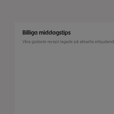
Skål med rostad grönsaksblandning, bricka med ugnsr
Billiga middagstips
Våra godaste recept lagade på aktuella erbjudand