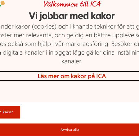
Välkommen till ICA
K
Vi jobbar med kakor
F
tmarknad!
nder kakor (cookies) och liknande tekniker för att 
i
nster mer relevanta, och ge dig en bättre upplevels
ds också som hjälp i vår marknadsföring. Besöker 
 digitala kanaler i inloggat läge gäller dina inställnin
S
kanaler.
Läs mer om kakor på ICA
V
n kakor
a
Avvisa alla