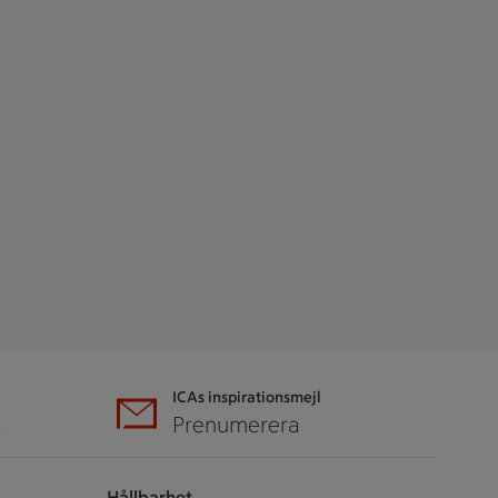
ICAs inspirationsmejl
A
Prenumerera
Hållbarhet