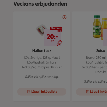
Veckans erbjudanden
Bildspel med 5 bilder.
20 kr/st
20:-
/st
Hallon i ask
Juice
ICA. Sverige. 125 g.
Max 1
Bravo. 250 ml
köp/hushåll. Jmfpris
köp/hushåll. J
160:00/kg. Ord.pris 34:95 kr.
36:00/liter + pant
12:25 kr.
Gäller vid självscanning.
Gäller vid självs
Lägg i inköpslista
Lägg i inkö
Visar bild 1 av 5