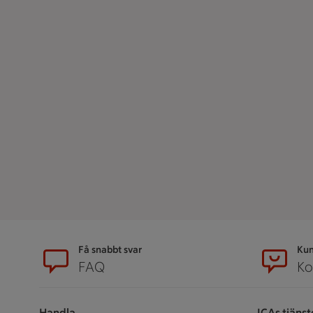
Sidfot
Få snabbt svar
Kun
FAQ
Ko
Handla
ICAs tjänst