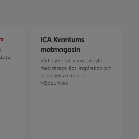
i ICA-appen!
En person sitter vid ett dukat bord och tar en tu
ICA Kvantums
re
matmagasin
n
skapa
Vårt eget gratismagasin fyllt
med recept, tips, inspiration och
säsongens matglada
höjdpunkter.