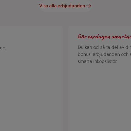
Visa alla erbjudanden
ostad potatis och två små skålar med dippsåser.
Stammis. Scrolla extrapriser 
Gör vardagen smarta
Du kan också ta del av di
en.
bonus, erbjudanden och 
smarta inköpslistor.