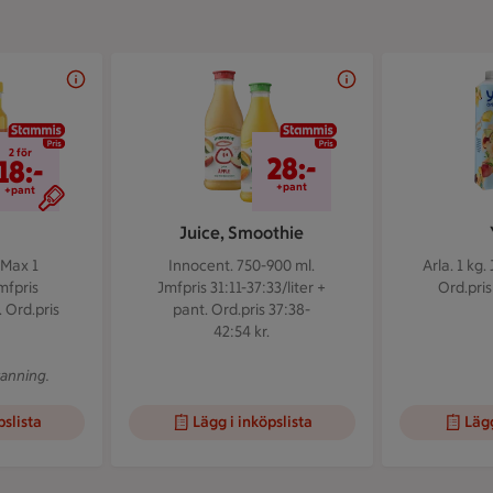
2 för 18 kr
28 kr/+pant
2 för
28:-
18:-
+pant
+pant
Juice, Smoothie
.
Max 1
Innocent. 750-900 ml.
Arla. 1 kg.
mfpris
Jmfpris 31:11-37:33/liter +
Ord.pris
. Ord.pris
pant. Ord.pris 37:38-
42:54 kr.
canning.
pslista
Lägg i inköpslista
Lägg