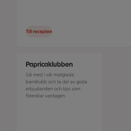
Till recepten
Paprica-klubben. Grönis, Gulis och Rödis.
Papricaklubben
Gå med i vår matglada
barnklubb och ta del av goda
erbjudanden och tips som
förenklar vardagen.