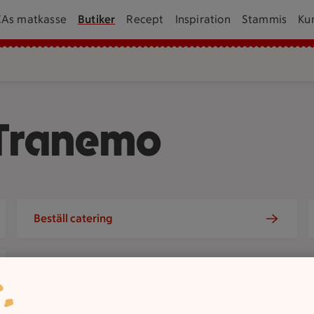
CAs matkasse
Butiker
Recept
Inspiration
Stammis
Ku
 Tranemo
Beställ catering