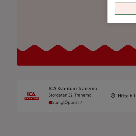
ICA Kvantum Tranemo
Storgatan 32, Tranemo
Hitta hit
ICA Kvantum Tranemo har stängt, öppna
Stängt
Öppnar 7