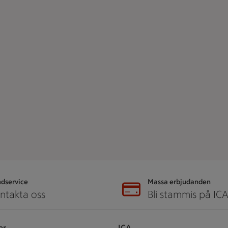
dservice
Massa erbjudanden
ntakta oss
Bli stammis på IC
er
ICA