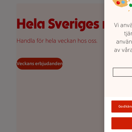
Pinsa 20 kronor styck, Creme fraiche 25 kronor styck.
Hela Sveriges ma
Vi anvä
tjä
Handla för hela veckan hos oss.
använ
av våra
Veckans erbjudanden
Godkän