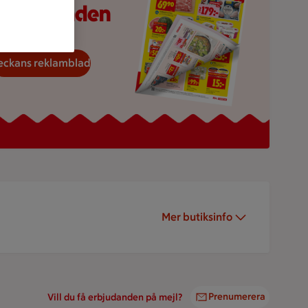
erbjudanden
eckans reklamblad
Mer butiksinfo
Prenumerera
Vill du få erbjudanden på mejl?