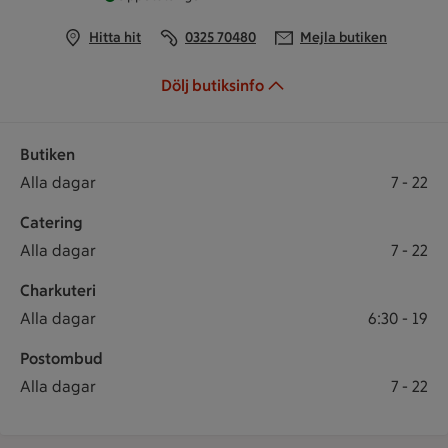
Hitta hit
0325 70480
Mejla butiken
Dölj butiksinfo
Butiken
Öppettider
Butiken öppet: Alla dagar 7 till 22
Alla dagar
7
-
22
Catering
Catering öppet: Alla dagar 7 till 22
Alla dagar
7
-
22
Charkuteri
Charkuteri öppet: Alla dagar 6:30 till 19
Alla dagar
6:30
-
19
Postombud
Postombud öppet: Alla dagar 7 till 22
Alla dagar
7
-
22