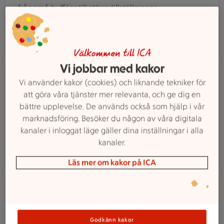
från små bufféer till större tillställningar.
Beställ catering
Välkommen till ICA
Vi jobbar med kakor
Person skannar en vara i butik med sin mobiltelefon.
Våra tjänster
Vi använder kakor (cookies) och liknande tekniker för
Självscanning
att göra våra tjänster mer relevanta, och ge dig en
Med självscanning i ICA Kvantum Tranemo skannar
bättre upplevelse. De används också som hjälp i vår
du varorna i egen takt och betalar i appen eller vid
marknadsföring. Besöker du någon av våra digitala
betalstationen. Smidigt, tidsbesparande och
kanaler i inloggat läge gäller dina inställningar i alla
personal finns nära till hands vid behov.
kanaler.
Självscanna, handtag
Läs mer om kakor på ICA
En person överlämnar ett paket till paketinlämningen i en bu
Våra tjänster
Post & paket
Postombud
Godkänn kakor