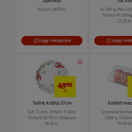
Spetskål
Tuc Ke
Ord.pris 36:95 kr.
LU. 100 g.
Max 1 kö
Jmfpris 87:50/kg
12:25 kr.
Lägg i inköpslista
Lägg i inkö
49,90 kr/st
49
90
/st
Tallrik Kräfta 27cm
Kotlett me
ICA. 12-pck.
Jmfpris 4:16/st.
Ursprung Sverige
Ord.pris 58:95 kr. 30dgr.pris
2000 g.
Ord.pri
58:95 kr.
99:89 kr