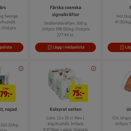
ärs
Färska svenska
signalkräftor
ng Sverige.
Hot Dog
/hushåll.
47:50/kg.
Smålandskräftan. 500 g.
. Ord.pris
Jmfpris 398:00/kg. Ord.pris
.
227:84 kr.
pslista
Lägg i inköpslista
Läg
2 för 79 kr
2 för 75 kr
2 för
2 för
75:-
79:-
+pant
kt, najad
Kolsyrat vatten
U
Loka. 12 x 33 cl.
Max 1
ICA. Urspr
köp/hushåll. Jmfpris
Jmfpris 7
 263:33/kg.
9:47/liter + pant. Ord.pris
7 kr.