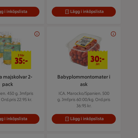
g i inköpslista
Lägg i inköpslista
2 för 35 kr
30 kr/st
2 för
30:-
35:-
/st
a majskolvar 2-
Babyplommontomater i
pack
ask
ien. 450 g.
Jmfpris
ICA. Marocko/Spanien. 500
 Ord.pris 22:95 kr.
g.
Jmfpris 60:00/kg. Ord.pris
36:95 kr.
g i inköpslista
Lägg i inköpslista