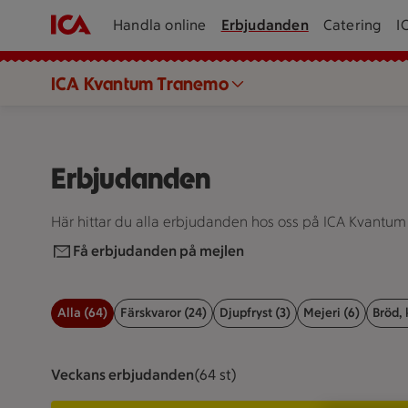
Handla online
Erbjudanden
Catering
I
ICA Kvantum Tranemo
Erbjudanden
Här hittar du alla erbjudanden hos oss på ICA Kvantu
Få erbjudanden på mejlen
Alla (64)
Färskvaror (24)
Djupfryst (3)
Mejeri (6)
Bröd, 
Filter för erbjudanden
Veckans erbjudanden
Visar 64 st stycken
(64 st)