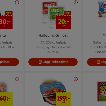
30 kr/st
20 kr/st
30:-
20:-
/st
/st
ento
Halloumi, Grillost
M
g.
Jmfpris
ICA. 200 g.
Jmfpris
Galbani. 
s 40:30 kr.
100:00/kg. Ord.pris 26:45-
100:00-12
27:39 kr.
Ord.pri
pslista
Lägg i inköpslista
Läg
60 kr/st
199 kr/st
60:-
199:-
/st
/st