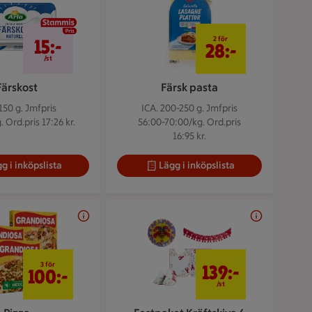
15 kr/st
2 för 28 kr
2 för
15:-
28:-
/st
Färskost
Färsk pasta
 150 g.
Jmfpris
ICA. 200-250 g.
Jmfpris
 Ord.pris 17:26 kr.
56:00-70:00/kg. Ord.pris
16:95 kr.
g i inköpslista
Lägg i inköpslista
3 för 100 kr
139 kr/st
3 för
139:-
100:-
/st