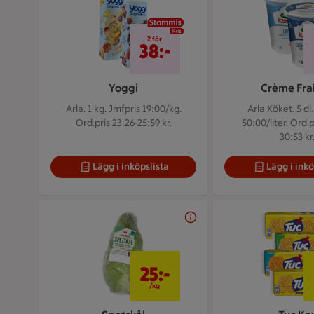
2 för 38 kr
2 för
38:-
Yoggi
Crème Fra
Arla. 1 kg.
Jmfpris 19:00/kg.
Arla Köket. 5 dl
Ord.pris 23:26-25:59 kr.
50:00/liter. Ord.p
30:53 kr
Lägg i inköpslista
Lägg i inkö
25 kr/kg
25:-
/kg