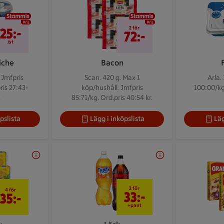
25 kr/st
2 för 72 kr
2 för
25:-
72:-
/st
iche
Bacon
.
Jmfpris
Scan. 420 g.
Max 1
Arla.
ris 27:43-
köp/hushåll. Jmfpris
100:00/kg.
.
85:71/kg. Ord.pris 40:54 kr.
pslista
Lägg i inköpslista
Läg
4 för 35 kr
2 för 33 kr
2 för
4 för
33:-
35:-
+pant