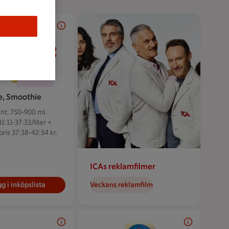
28 kr/+pant
28:-
+pant
e, Smoothie
nt. 750-900 ml.
1:11-37:33/liter +
pris 37:38-42:54 kr.
ICAs reklamfilmer
g i inköpslista
Veckans reklamfilm