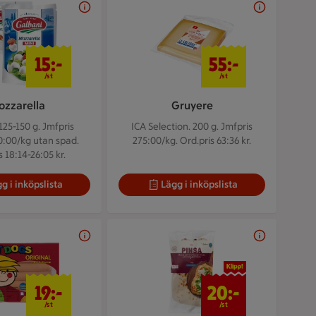
15 kr/st
55 kr/st
15:-
55:-
/st
/st
ozzarella
Gruyere
125-150 g.
Jmfpris
ICA Selection. 200 g.
Jmfpris
0:00/kg utan spad.
275:00/kg. Ord.pris 63:36 kr.
s 18:14-26:05 kr.
g i inköpslista
Lägg i inköpslista
19 kr/st
20 kr/st
19:-
20:-
/st
/st