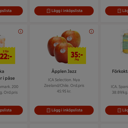
pslista
Lägg i inköpslista
Läg
2 för 22 kr
35 kr/kg
2 för
35:-
22:-
/kg
ka
Äpplen Jazz
Förkokt
 i påse
ICA Selection. Nya
Zeeland/Chile.
Ord.pris
anmark. 200
ICA. Span
45:95 kr.
g. Ord.pris
38:89/kg.
.
pslista
Lägg i inköpslista
Läg