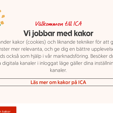
En enfärgad bakgrund utan mot
Wow! Passa på!
Logga in för a
Välkommen till ICA
Halloumi, Grillost. ICA. 200 g.
Jm
Vi jobbar med kakor
dina personl
100:00/kg. Ord.pris 26:45-27:39 kr
erbjudanden
nder kakor (cookies) och liknande tekniker för att 
Visa erbjudande
nster mer relevanta, och ge dig en bättre upplevels
ds också som hjälp i vår marknadsföring. Besöker 
 digitala kanaler i inloggat läge gäller dina inställnin
kanaler.
Läs mer om kakor på ICA
95 kr/kg
95:-
Logga in
/kg
 av 5
n kakor