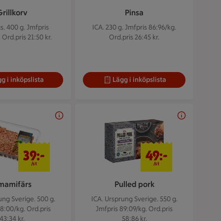
Grillkorv
Pinsa
s. 400 g.
Jmfpris
ICA. 230 g.
Jmfpris 86:96/kg.
 Ord.pris 21:50 kr.
Ord.pris 26:45 kr.
g i inköpslista
Lägg i inköpslista
39 kr/st
49 kr/st
39:-
49:-
/st
/st
mamifärs
Pulled pork
ung Sverige. 500 g.
ICA. Ursprung Sverige. 550 g.
8:00/kg. Ord.pris
Jmfpris 89:09/kg. Ord.pris
43:34 kr.
58:86 kr.