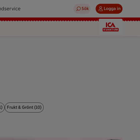
ndservice
Sök
Logga in
1)
Frukt & Grönt (10)