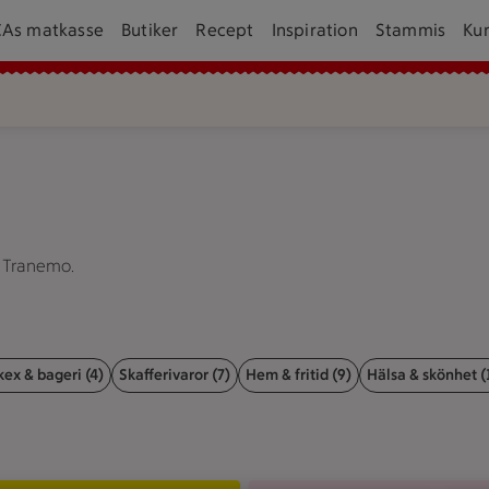
CAs matkasse
Butiker
Recept
Inspiration
Stammis
Ku
m Tranemo.
kex & bageri (4)
Skafferivaror (7)
Hem & fritid (9)
Hälsa & skönhet (