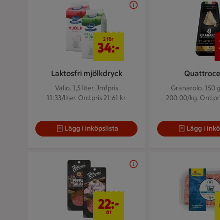
2 för 34 kr
2 för
34:-
Laktosfri mjölkdryck
Quattroc
Valio. 1,5 liter.
Jmfpris
Granarolo. 150 
11:33/liter. Ord.pris 21:61 kr.
200:00/kg. Ord.pri
Lägg i inköpslista
Lägg i inkö
22 kr/st
22:-
/st