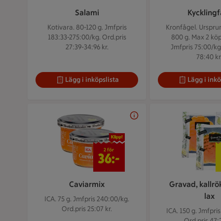
Salami
Kycklingf
Kotivara. 80-120 g.
Jmfpris
Kronfågel. Urspru
183:33-275:00/kg. Ord.pris
800 g.
Max 2 köp
27:39-34:96 kr.
Jmfpris 75:00/kg
78:40 kr
Lägg i inköpslista
Lägg i inkö
2 för 36 kr
2 för
36:-
Caviarmix
Gravad, kallrö
lax
ICA. 75 g.
Jmfpris 240:00/kg.
Ord.pris 25:07 kr.
ICA. 150 g.
Jmfpris
Ord.pris 47:2