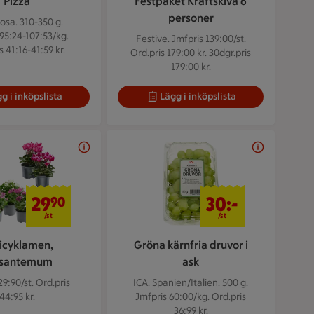
Pizza
Festpaket Kräftskiva 6
personer
osa. 310-350 g.
95:24-107:53/kg.
Festive.
Jmfpris 139:00/st.
s 41:16-41:59 kr.
Ord.pris 179:00 kr. 30dgr.pris
179:00 kr.
g i inköpslista
Lägg i inköpslista
29,90 kr/st
30 kr/st
29
30:-
90
/st
/st
icyklamen,
Gröna kärnfria druvor i
ysantemum
ask
29:90/st. Ord.pris
ICA. Spanien/Italien. 500 g.
44:95 kr.
Jmfpris 60:00/kg. Ord.pris
36:99 kr.