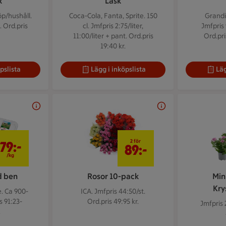
x
Läsk
p/hushåll.
Coca-Cola, Fanta, Sprite. 150
Grandi
. Ord.pris
cl.
Jmfpris 2:75/liter,
Jmfpris 
11:00/liter + pant. Ord.pris
Ord.pri
19:40 kr.
pslista
Lägg i inköpslista
Läg
79 kr/kg
2 för 89 kr
2 för
79:-
89:-
/kg
d ben
Rosor 10-pack
Min
Kr
. Ca 900-
ICA.
Jmfpris 44:50/st.
s 91:23-
Ord.pris 49:95 kr.
Jmfpris 
.