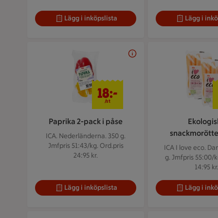
Lägg i inköpslista
Lägg i inkö
18 kr/st
18:-
/st
Paprika 2-pack i påse
Ekologis
snackmorötter
ICA. Nederländerna. 350 g.
Jmfpris 51:43/kg. Ord.pris
ICA I love eco. D
24:95 kr.
g.
Jmfpris 55:00/k
14:95 kr
Lägg i inköpslista
Lägg i inkö