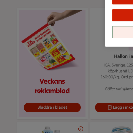
Hallon i 
ICA. Sverige. 125
köp/hushåll. 
160:00/kg. Ord.pri
Veckans
reklamblad
Gäller vid själv
Bläddra i bladet
Lägg i inkö