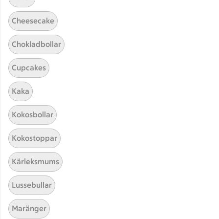
Cheesecake
Recept
Visar 3 stycken
(3)
Sortera
Chokladbollar
Tomatmarmelad med
Tomatmarmelad med vanilj oc
vanilj och saffran
Cupcakes
23
Betyg 3.8 av 5.
23 personer har röstat
Kaka
Kokosbollar
Receptet tar Över 60 min att tillaga
Över 60 min
Kokostoppar
Tosta med tomat och
Tosta med tomat och serrano
serrano
Kärleksmums
6
Betyg 3.3 av 5.
6 personer har röstat
Lussebullar
Receptet tar Under 30 min att tillaga
Under 30 min
Maränger