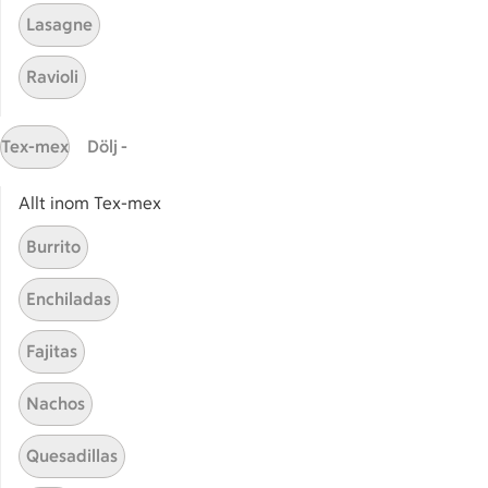
Heter på spanska
Fågel
Lasagne
Ravioli
Vegetarisk spansk mat
Nötkö
Tex-mex
Dölj -
Allt inom Tex-mex
Start
Sidfot
Burrito
Få snabbt svar
Enchiladas
FAQ
Fajitas
Kundservice
Kontakta oss
Nachos
Massa erbjudanden
Quesadillas
Bli stammis på ICA