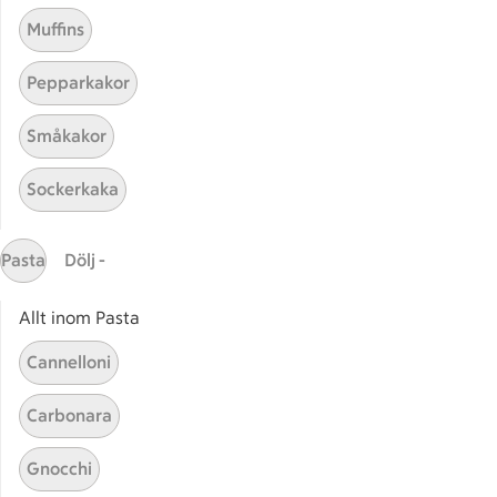
Pan Tumaca med Jamon
Pan Tumaca med Jamon
Muffins
5
Betyg 3 av 5.
5 personer har röstat
Pepparkakor
Småkakor
Receptet tar Under 30 min att tillaga
Under 30 min
Sockerkaka
Pasta
Dölj -
Allt inom Pasta
Cannelloni
Carbonara
Relaterade kategorier
Gnocchi