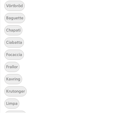
Utvalda leverantörer
Vörtbröd
Annonsera
Jobba på ICA
Baguette
Hållbarhet
Chapati
ICA Stiftelsen
Ciabatta
En god morgondag
Focaccia
Kundservice
Reklamera
Frallor
Återkallelser
Kavring
Spärra eller beställ nytt ICA-kort
Behandling av personuppgifter
Krutonger
Hantera cookies
Limpa
Kolonnvägen 20, 169 70 Solna