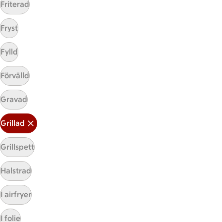
Friterad
Fryst
Start
Fylld
Sidfot
Förvälld
Få snabbt svar
FAQ
Gravad
Kundservice
Kontakta oss
Grillad
Massa erbjudanden
Grillspett
Bli stammis på ICA
Halstrad
ICAs inspirationsmejl
Prenumerera
I airfryer
I folie