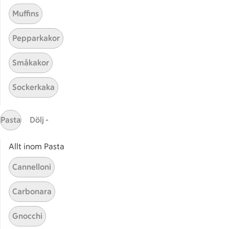
Muffins
Pepparkakor
Småkakor
Sockerkaka
Relaterade kategorier
Pasta
Dölj -
Hemmagjord sylt
Rabar
Allt inom Pasta
Svartvinbärssylt
Körsb
Cannelloni
Carbonara
Gnocchi
Start