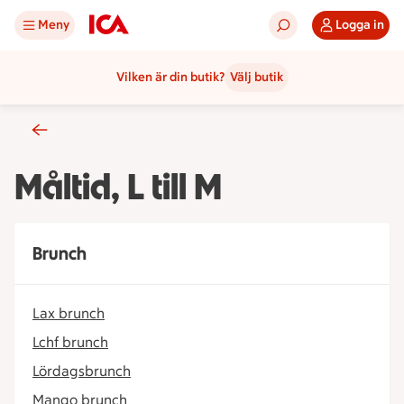
Meny
Logga in
Vilken är din butik?
Välj butik
Måltid, L till M
Brunch
Lax brunch
Lchf brunch
Lördagsbrunch
Mango brunch