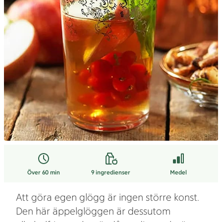
Över 60 min
9
ingredienser
Medel
Att göra egen glögg är ingen större konst.
Den här äppelglöggen är dessutom