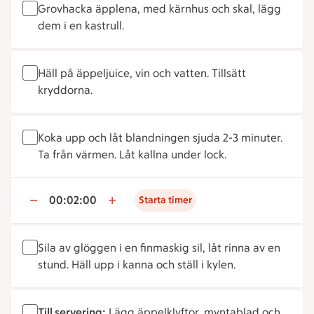
Grovhacka äpplena, med kärnhus och skal, lägg
dem i en kastrull.
Häll på äppeljuice, vin och vatten. Tillsätt
kryddorna.
Koka upp och låt blandningen sjuda 2-3 minuter.
Ta från värmen. Låt kallna under lock.
00:02:00
Starta timer
Sila av glöggen i en finmaskig sil, låt rinna av en
stund. Häll upp i kanna och ställ i kylen.
Till servering:
Lägg äppelklyftor, myntablad och