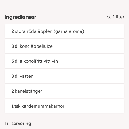
Ingredienser
ca 1 liter
2
stora röda äpplen (gärna aroma)
3 dl
konc äppeljuice
5 dl
alkoholfritt vitt vin
3 dl
vatten
2
kanelstänger
1 tsk
kardemummakärnor
Till servering