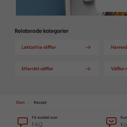
Relaterade kategorier
Laktosfria våfflor
Havrevå
Efterrätt våfflor
Våfflor
Start
Recept
Sidfot
Få snabbt svar
Kun
FAQ
Ko