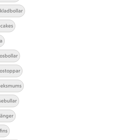
kladbollar
ar 1 kommentarer
cakes
a
osbollar
ostoppar
leksmums
sebullar
tt tillaga
t har Medel svårighetsgrad
el
änger
fins