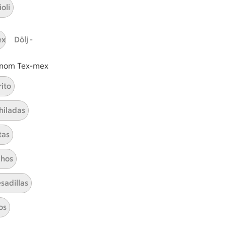
oli
Hållbarhet
ex
Dölj -
ICA Stiftelsen
En god morgondag
 inom Tex-mex
Kundservice
rito
Reklamera
hiladas
Återkallelser
Spärra eller beställ nytt ICA-kort
tas
Behandling av personuppgifter
Hantera cookies
hos
sadillas
os