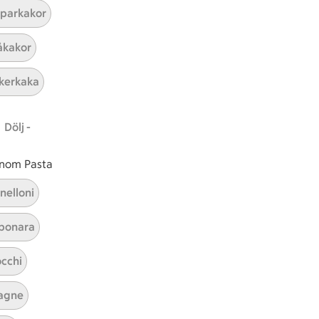
parkakor
kakor
kerkaka
Chokladvåfflor
Dölj -
 inom Pasta
Visa alla kategorier
nelloni
bonara
cchi
agne
ICAs inspirationsmejl
A
Prenumerera