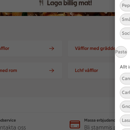
Pep
Små
Soc
fflor
Våfflor med grädde
Pasta
Allt
 med rom
Lchf våfflor
Can
Car
Gno
Las
dservice
Massa erbjudanden
ntakta oss
Bli stammis på IC