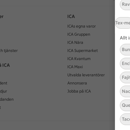
Ravi
er
ICA
Tex-m
ICAs egna varor
ICA Gruppen
Allt
ICA Nära
Bur
h tjänster
ICA Supermarket
ICA Kvantum
Enc
å ICA
ICA Maxi
Utvalda leverantörer
Faji
dent
Annonsera
Nac
djur
Jobba på ICA
udanden
Que
t
Tac