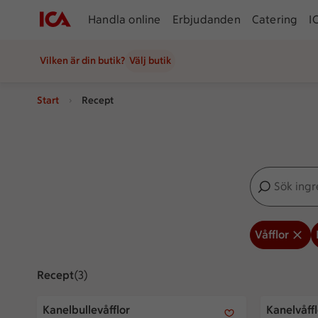
Handla online
Erbjudanden
Catering
I
Vilken är din butik?
Välj butik
Start
Recept
Sök ingredien
Inga förslag
Våfflor
Recept
Visar 3 stycken
(3)
Kanelbullevåfflor
Kanelvåffl
Kanelbullevåfflor
Kanelvåff