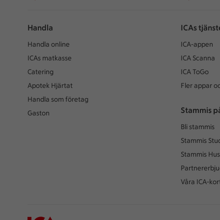
Handla
ICAs tjänst
Handla online
ICA-appen
ICAs matkasse
ICA Scanna
Catering
ICA ToGo
Apotek Hjärtat
Fler appar oc
Handla som företag
Stammis p
Gaston
Bli stammis
Stammis Stu
Stammis Hus
Partnererbj
Våra ICA-kor