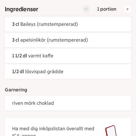
Ingredienser
1 portion
3 cl
Baileys (rumstempererad)
3 cl
apelsinlikör (rumstempererad)
1 1/2 dl
varmt kaffe
1/2 dl
lösvispad grädde
Garnering
riven mörk choklad
Ha med dig inköpslistan överallt med
ICA-appen