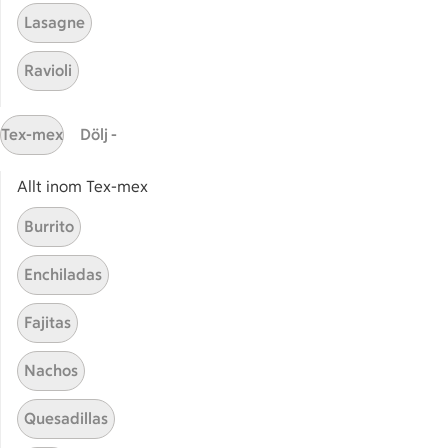
Lasagne
Relaterade kategorier
Ravioli
Kabanossgryta
Kaban
Tex-mex
Dölj -
Kabanoss
Kaban
Allt inom Tex-mex
Burrito
Enchiladas
Start
Sidfot
Fajitas
Få snabbt svar
FAQ
Nachos
Kundservice
Quesadillas
Kontakta oss