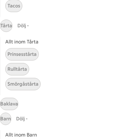
Tacos
Massa erbjudanden
Bli stammis på ICA
Tårta
Dölj -
ICAs inspirationsmejl
Prenumerera
Allt inom Tårta
Prinsesstårta
Handla
Handla online
Rulltårta
ICAs matkasse
Smörgåstårta
Catering
Apotek Hjärtat
Handla som företag
Baklava
Gaston
Barn
Dölj -
ICAs tjänster
Allt inom Barn
ICA-appen