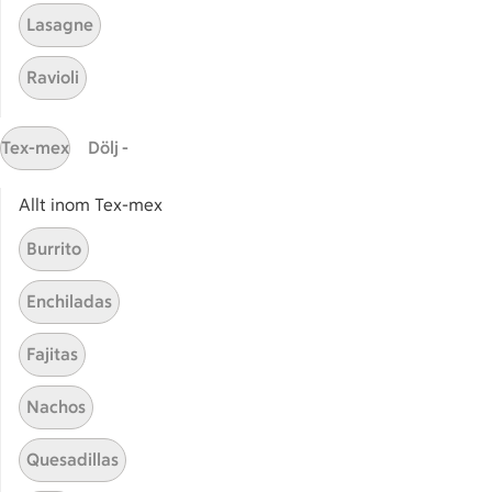
Lasagne
Relaterade kategorier
Ravioli
Jordnötsmjöl
Jordn
Tex-mex
Dölj -
Jordnötssås
Jordn
Allt inom Tex-mex
Burrito
Enchiladas
Start
Sidfot
Fajitas
Få snabbt svar
FAQ
Nachos
Kundservice
Quesadillas
Kontakta oss