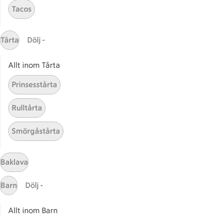
Tacos
ICAs inspirationsmejl
Prenumerera
Tårta
Dölj -
Handla
Allt inom Tårta
Handla online
ICAs matkasse
Prinsesstårta
Catering
Rulltårta
Apotek Hjärtat
Handla som företag
Smörgåstårta
Gaston
ICAs tjänster
Baklava
ICA-appen
Barn
Dölj -
ICA Scanna
ICA ToGo
Allt inom Barn