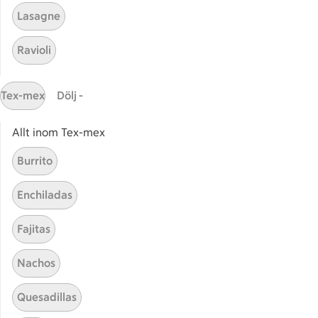
Påsksnittar
Påsk 
Lasagne
Ravioli
Baka till påsk
Kött t
Tex-mex
Dölj -
Allt inom Tex-mex
Start
Sidfot
Burrito
Få snabbt svar
Enchiladas
FAQ
Fajitas
Kundservice
Kontakta oss
Nachos
Massa erbjudanden
Quesadillas
Bli stammis på ICA