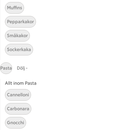
Muffins
Receptet tar Över 60 min att tillaga
Över 60 min
Pepparkakor
Småkakor
Sockerkaka
Pasta
Dölj -
Allt inom Pasta
Relaterade kategorier
Cannelloni
Glutenfri lakrits
Vegan
Carbonara
Hallon lakrits
Baka l
Gnocchi