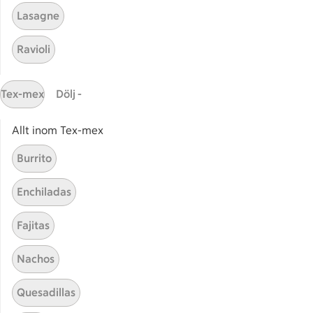
Lasagne
Ravioli
Start
Sidfot
Tex-mex
Dölj -
Få snabbt svar
FAQ
Allt inom Tex-mex
Kundservice
Burrito
Kontakta oss
Enchiladas
Massa erbjudanden
Bli stammis på ICA
Fajitas
ICAs inspirationsmejl
Nachos
Prenumerera
Quesadillas