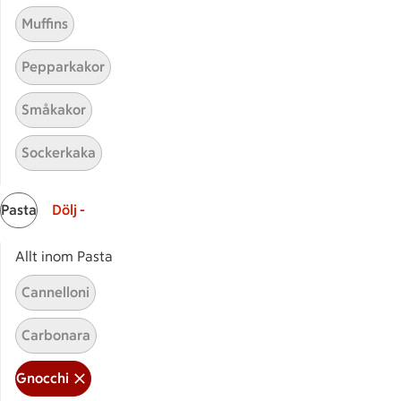
Muffins
Pepparkakor
Relaterade kategorier
Småkakor
Sockerkaka
Stekt gnocchi
Gnocc
Pasta
Dölj -
Mozzarella gnocchi
Gnoc
Allt inom Pasta
Cannelloni
Start
Carbonara
Sidfot
Få snabbt svar
Gnocchi
FAQ