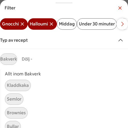
Filter
Meny
Logga in
Gnocchi
Halloumi
Middag
Under 30 minuter
Bak
Vilken är din butik?
Välj butik
Typ av recept
Start
Gnocchi halloumi
Bakverk
Dölj -
Allt inom Bakverk
Sök ingrediens eller recept
Inga förslag
Sök
Kladdkaka
Gnocchi
Halloumi
Middag
Under 30 minuter
B
Semlor
Recept
Visar 2 stycken
(2)
Sortera
Brownies
Bullar
Gnocchi i tomatsås med
Gnocchi i tomatsås med stekt