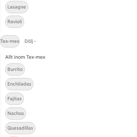
Lasagne
Ravioli
Start
Sidfot
Tex-mex
Dölj -
Få snabbt svar
FAQ
Allt inom Tex-mex
Kundservice
Burrito
Kontakta oss
Enchiladas
Massa erbjudanden
Bli stammis på ICA
Fajitas
ICAs inspirationsmejl
Nachos
Prenumerera
Quesadillas