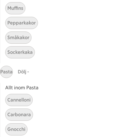
Muffins
Receptet tar Över 60 min att tillaga
Över 60 min
Pepparkakor
Småkakor
Sockerkaka
Pasta
Dölj -
Allt inom Pasta
Relaterade kategorier
Cannelloni
Laktosfri öl
Öl m
Carbonara
Öl cocktail
Påskö
Gnocchi