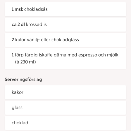
1 msk
chokladsås
ca 2 dl
krossad is
2
kulor vanilj- eller chokladglass
1
förp färdig iskaffe gärna med espresso och mjölk
(à 230 ml)
Serveringsförslag
kakor
glass
choklad