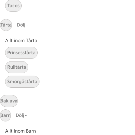
Tacos
ICAs inspirationsmejl
Prenumerera
Tårta
Dölj -
Handla
Allt inom Tårta
Handla online
ICAs matkasse
Prinsesstårta
Catering
Rulltårta
Apotek Hjärtat
Handla som företag
Smörgåstårta
Gaston
ICAs tjänster
Baklava
ICA-appen
Barn
Dölj -
ICA Scanna
ICA ToGo
Allt inom Barn