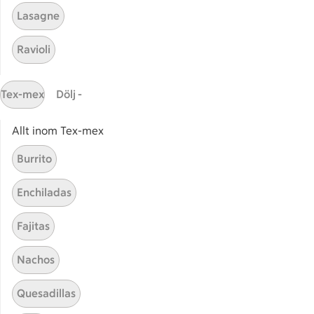
Risotto fisk
Risott
Lasagne
Ravioli
Risotto fläsk
Risot
Tex-mex
Dölj -
Allt inom Tex-mex
Start
Sidfot
Burrito
Få snabbt svar
Enchiladas
FAQ
Fajitas
Kundservice
Kontakta oss
Nachos
Massa erbjudanden
Quesadillas
Bli stammis på ICA