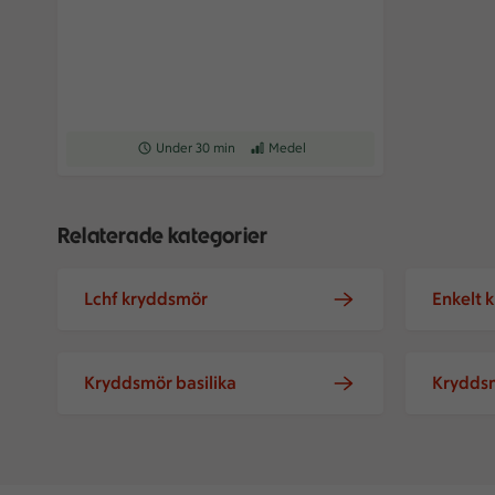
Receptet tar Under 30 min att tillaga
Under 30 min
Receptet har Medel svårighetsgrad
Medel
Relaterade kategorier
Lchf kryddsmör
Enkelt 
Kryddsmör basilika
Kryddsmö