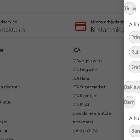
Tårta
dservice
Massa erbjudanden
Allt
ntakta oss
Bli stammis på IC
Pri
er
ICA
Rull
ICAs egna varor
Smö
ICA Gruppen
ICA Nära
Baklav
h tjänster
ICA Supermarket
ICA Kvantum
Barn
å ICA
ICA Maxi
Utvalda leverantörer
Allt
dent
Annonsera
Bar
djur
Jobba på ICA
udanden