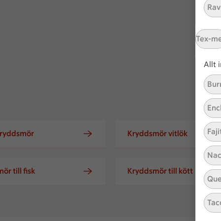
Ravi
Tex-m
Allt
Bur
Enc
Faji
kryddsmör
Kryddsmör vitlök
Nac
r till fisk
Kryddsmör till kött
Que
Tac