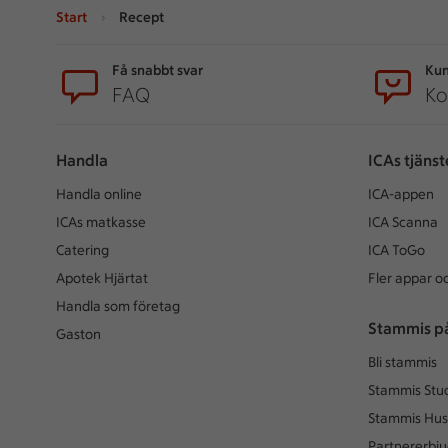
Start
Recept
Sidfot
Få snabbt svar
Kun
FAQ
Ko
Handla
ICAs tjänst
Handla online
ICA-appen
ICAs matkasse
ICA Scanna
Catering
ICA ToGo
Apotek Hjärtat
Fler appar oc
Handla som företag
Stammis p
Gaston
Bli stammis
Stammis Stu
Stammis Hus
Partnererbj