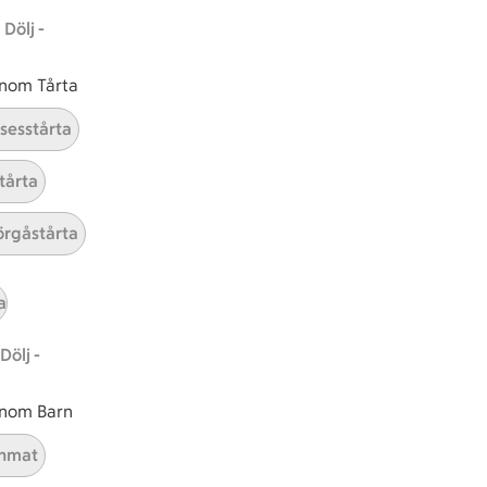
Dölj -
ICAs inspirationsmejl
 inom Tårta
A
Prenumerera
nsesstårta
Hållbarhet
tårta
ICA Stiftelsen
rgåstårta
En god morgondag
Kundservice
a
Reklamera
Dölj -
Återkallelser
Spärra eller beställ nytt ICA-kort
 inom Barn
Behandling av personuppgifter
Hantera cookies
nmat