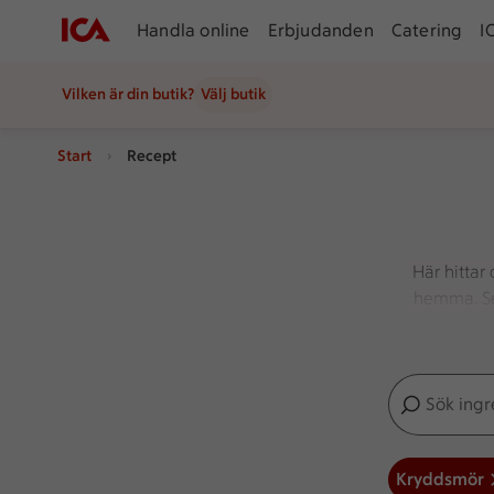
Handla online
Erbjudanden
Catering
I
Vilken är din butik?
Välj butik
Start
Recept
Här hittar
hemma. Serv
hi
Sök ingredien
Inga förslag
Kryddsmör