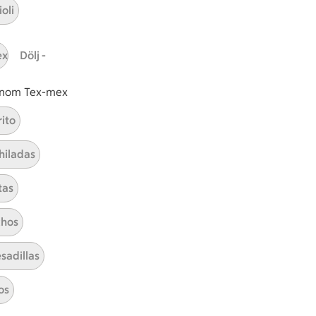
oli
ex
Dölj -
 inom Tex-mex
rito
hiladas
tas
Kryddsmör dragon
hos
Visa alla kategorier
sadillas
os