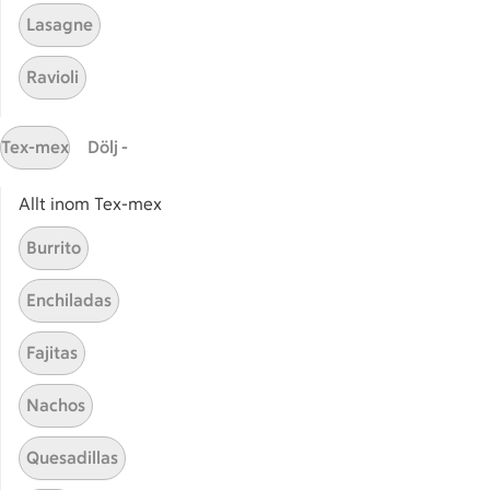
Plockmat fest
Ostsn
Lasagne
Ravioli
Snittar till fest
Snitt
Tex-mex
Dölj -
Allt inom Tex-mex
Start
Sidfot
Burrito
Få snabbt svar
Enchiladas
FAQ
Fajitas
Kundservice
Kontakta oss
Nachos
Massa erbjudanden
Quesadillas
Bli stammis på ICA