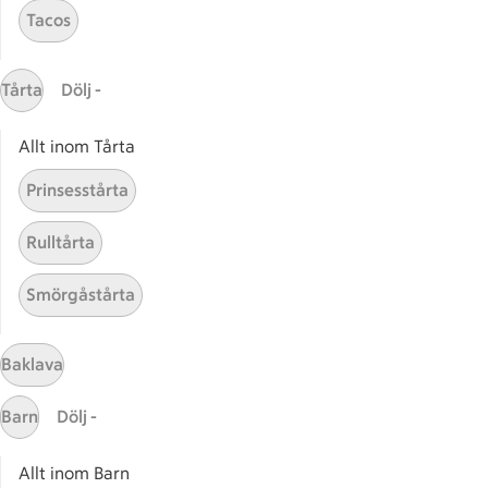
Tacos
ICAs inspirationsmejl
Prenumerera
Tårta
Dölj -
Handla
Allt inom Tårta
Handla online
ICAs matkasse
Prinsesstårta
Catering
Rulltårta
Apotek Hjärtat
Handla som företag
Smörgåstårta
Gaston
ICAs tjänster
Baklava
ICA-appen
Barn
Dölj -
ICA Scanna
ICA ToGo
Allt inom Barn