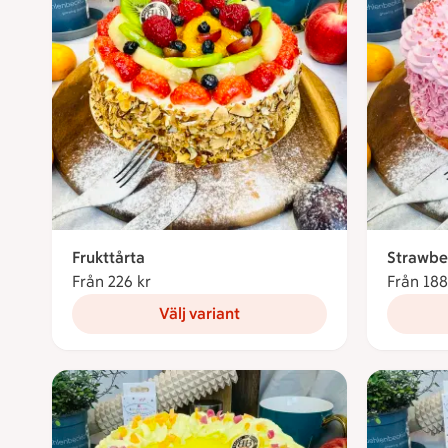
Frukttårta
Strawbe
Från 226 kr
Från 226 kronor
Från 188
Välj variant