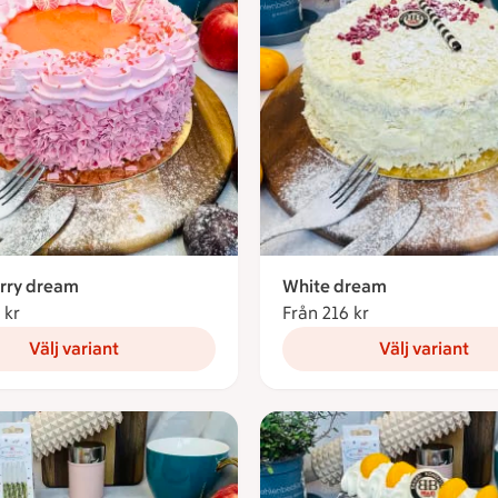
rry dream
White dream
 kr
Från 188 kronor
Från 216 kr
Från 216 kronor
Välj variant
Välj variant