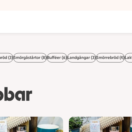
bröd (3)
Smörgåstårtor (8)
Bufféer (6)
Landgångar (3)
Smörrebröd (4)
Lakt
bbar