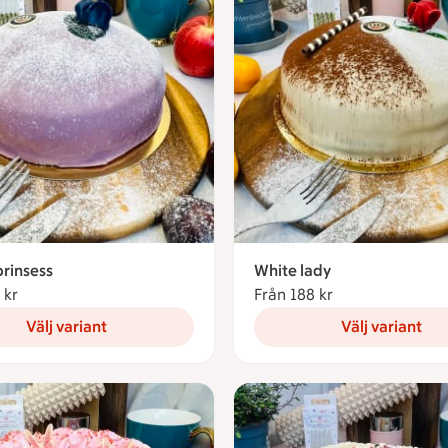
rinsess
White lady
 kr
Från 188 kronor
Från 188 kr
Från 188 kronor
Välj variant
Välj variant