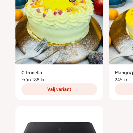
Citronella
Mango/p
Från 188 kr
Från 188 kronor
245 kr
24
Välj variant