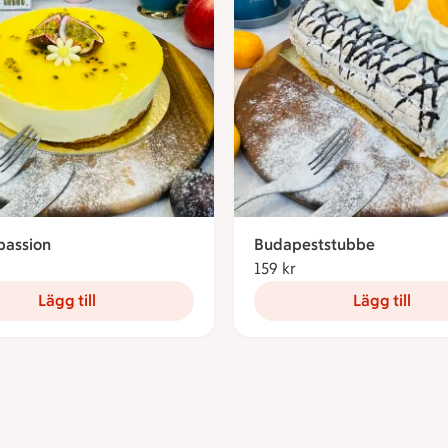
assion
Budapeststubbe
5 kronor
159 kr
159 kronor
Lägg till
Lägg till