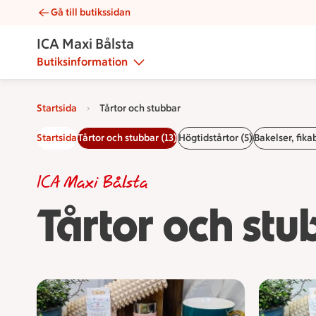
Gå till butikssidan
Tårtor och stubbar | Catering ICA Maxi Bålsta
ICA Maxi Bålsta
Butiksinformation
Startsida
Tårtor och stubbar
Startsida
Tårtor och stubbar (13)
Högtidstårtor (5)
Bakelser, fika
ICA Maxi Bålsta
Tårtor och stu