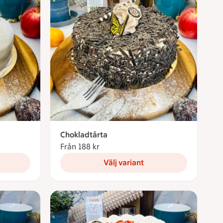
Chokladtårta
Från 188 kr
Från 188 kronor
Välj variant