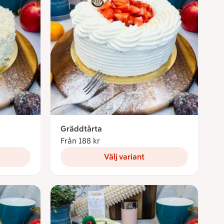
Gräddtårta
Från 188 kr
Från 188 kronor
Välj variant