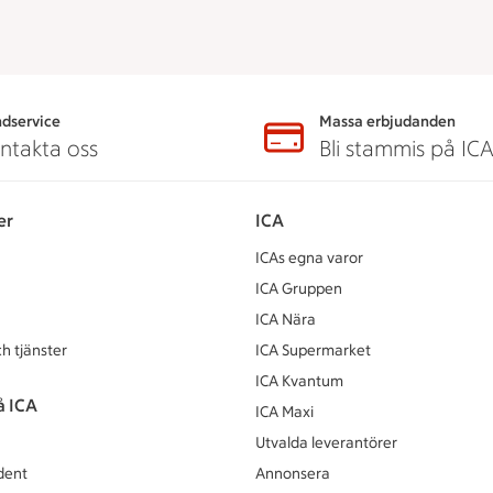
dservice
Massa erbjudanden
ntakta oss
Bli stammis på IC
er
ICA
ICAs egna varor
ICA Gruppen
ICA Nära
h tjänster
ICA Supermarket
ICA Kvantum
å ICA
ICA Maxi
Utvalda leverantörer
dent
Annonsera