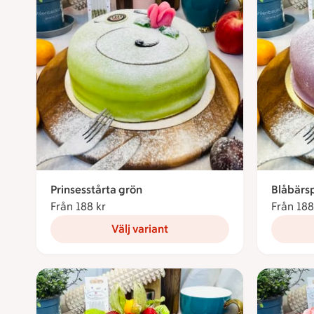
Prinsesstårta grön
Blåbärsp
Från 188 kr
Från 188 kronor
Från 188
Välj variant