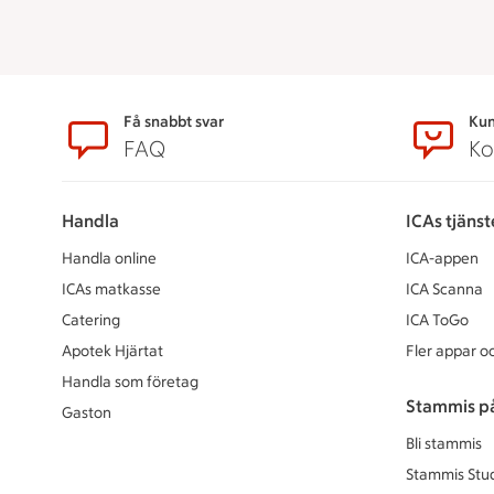
Sidfot
Få snabbt svar
Kun
FAQ
Ko
Handla
ICAs tjänst
Handla online
ICA-appen
ICAs matkasse
ICA Scanna
Catering
ICA ToGo
Apotek Hjärtat
Fler appar oc
Handla som företag
Stammis p
Gaston
Bli stammis
Stammis Stu