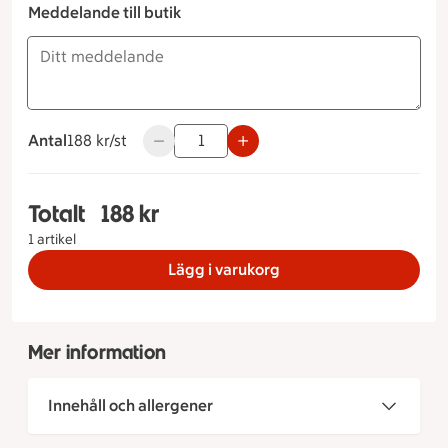
Meddelande till butik
Antal
188 kronor styck
188 kr/st
Använd knapparna för att minska eller öka
Totalt
188 kr
Totalt 1 stycken Blåbärsprinsess Måltidstyp Stand
1 artikel
Lägg i varukorg
Mer information
Innehåll och allergener