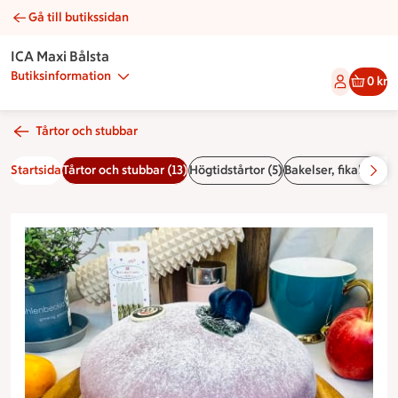
Gå till butikssidan
Blåbärsprinsess | Catering ICA Maxi Bålsta
ICA Maxi Bålsta
Butiksinformation
0 kr
Tårtor och stubbar
Startsida
Tårtor och stubbar (13)
Högtidstårtor (5)
Bakelser, fikabröd (3