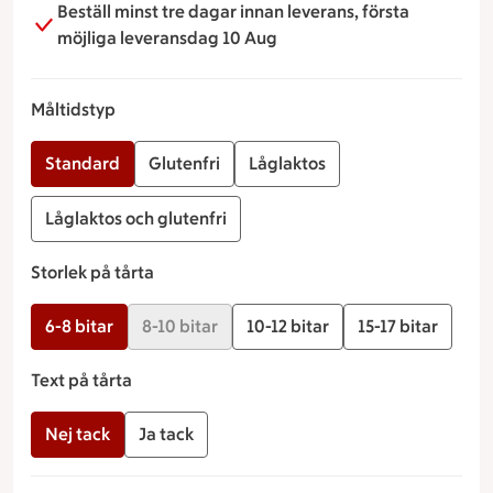
Beställ minst tre dagar innan leverans, första
bageri@maxibalsta.se
möjliga leveransdag 10 Aug
Måltidstyp
Standard
Glutenfri
Låglaktos
Låglaktos och glutenfri
Storlek på tårta
6-8 bitar
8-10 bitar
10-12 bitar
15-17 bitar
Text på tårta
Nej tack
Ja tack