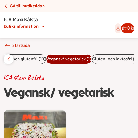
Gå till butikssidan
Vegansk/ vegetarisk | Catering ICA Maxi Bålsta
ICA Maxi Bålsta
Butiksinformation
0 kr
Startsida
laktos och glutenfri (13)
Vegansk/ vegetarisk (1)
Gluten- och laktosfri (2)
ICA Maxi Bålsta
Vegansk/ vegetarisk