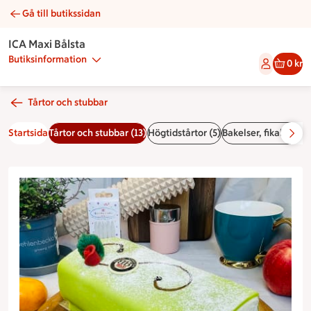
Gå till butikssidan
Prinsesstubbe | Catering ICA Maxi Bålsta
ICA Maxi Bålsta
Butiksinformation
0 kr
Tårtor och stubbar
Startsida
Tårtor och stubbar (13)
Högtidstårtor (5)
Bakelser, fikabröd (3