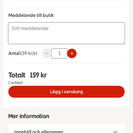
Meddelande till butik
Antal
159 kronor styck
159 kr/st
Använd knapparna för att minska eller öka
Totalt
159 kr
Totalt 1 stycken Prinsesstubbe, 159 kronor
1 artikel
Lägg i varukorg
Mer information
Innehåll och allergener