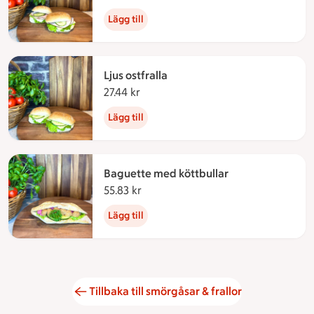
Lägg till
Ljus ostfralla
27.44 kr
27.44 kronor
Lägg till
Baguette med köttbullar
55.83 kr
55.83 kronor
Lägg till
Tillbaka till smörgåsar & frallor