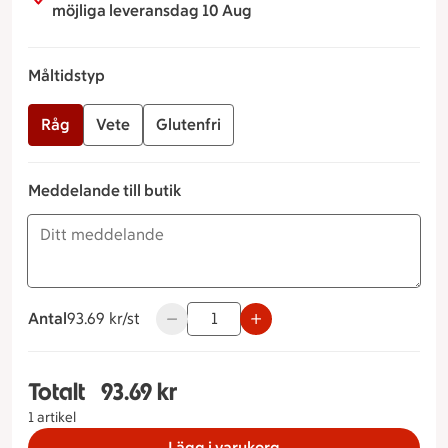
möjliga leveransdag 10 Aug
Måltidstyp
Råg
Vete
Glutenfri
Meddelande till butik
Antal
93.69 kronor styck
93.69 kr/st
Använd knapparna för att minska eller ök
Totalt
93.69 kr
Totalt 1 stycken Räkmacka Måltidstyp Råg, 93.6
1 artikel
Lägg i varukorg