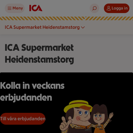
Meny
Logga in
ICA Supermarket Heidenstamstorg
ICA Supermarket
Heidenstamstorg
Två tecknade figurer står på ett randigt underlag mot en mö
Kolla in veckans
erbjudanden
Till våra erbjudanden