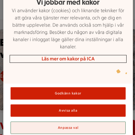
Vi jobbar med kakor
Mer butiksinfo
Vi använder kakor (cookies) och liknande tekniker för
att göra våra tjänster mer relevanta, och ge dig en
bättre upplevelse. De används också som hjälp i vår
marknadsföring. Besöker du någon av våra digitala
Bild på lagad mat, ris och falukorv
kanaler i inloggat läge gäller dina inställningar i alla
Enkel och billig
kanaler.
veckomeny
Läs mer om kakor på ICA
Enkel veckomeny
Godkänn kakor
Avvisa alla
Varuberg med massor av varor från olika leverantörer
Varor till priser som tål att
Anpassa val