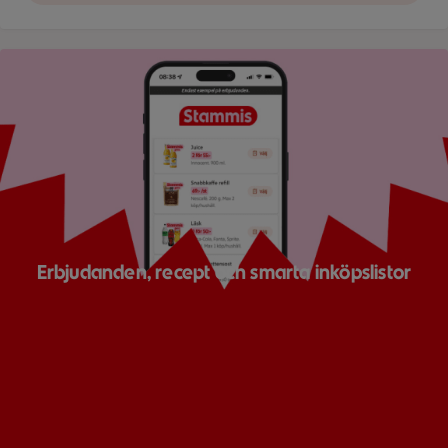
Bild på mobil som visar ICA appen
Erbjudanden, recept och smarta inköpslistor