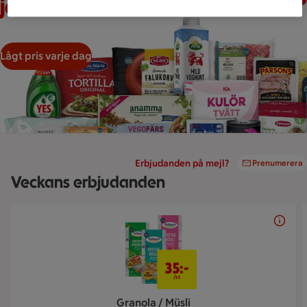
jämföras
Lågt pris varje dag
Erbjudanden på mejl?
Prenumerera
Veckans erbjudanden
Bildspel med 5 bilder.
35 kr/st
35:-
/st
Granola / Müsli