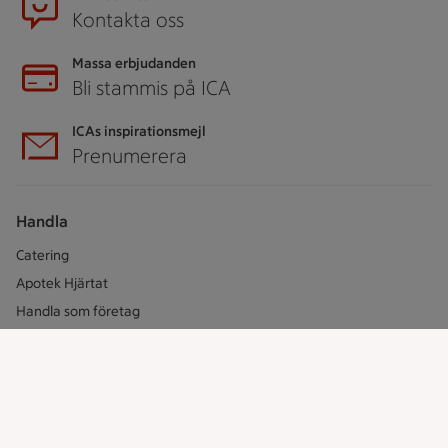
Kontakta oss
Massa erbjudanden
Bli stammis på ICA
ICAs inspirationsmejl
Prenumerera
Handla
Catering
Apotek Hjärtat
Handla som företag
Gaston
ICAs tjänster
ICA-appen