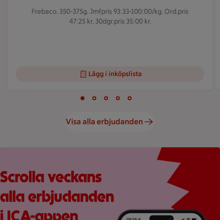
Frebaco. 350-375g.
Jmfpris 93:33-100:00/kg. Ord.pris
47:25 kr. 30dgr.pris 35:00 kr.
Lägg i inköpslista
Visar bild 1 av 5
Bild 1 av 5
Bild 2 av 5
Bild 3 av 5
Bild 4 av 5
Bild 5 av 5
Visa alla erbjudanden
Röd bakgrund med stor rosa splash, en mobilskärmvy som vi
Scrolla veckans
alla erbjudanden
i ICA-appen