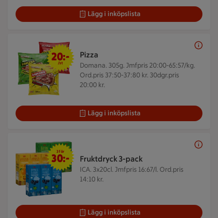
Lägg i inköpslista
20 kr/st
20:-
Pizza
/st
Domana. 305g.
Jmfpris 20:00-65:57/kg.
Ord.pris 37:50-37:80 kr. 30dgr.pris
20:00 kr.
Lägg i inköpslista
3 för 30 kr
3 för
30:-
Fruktdryck 3-pack
ICA. 3x20cl.
Jmfpris 16:67/l. Ord.pris
14:10 kr.
Lägg i inköpslista