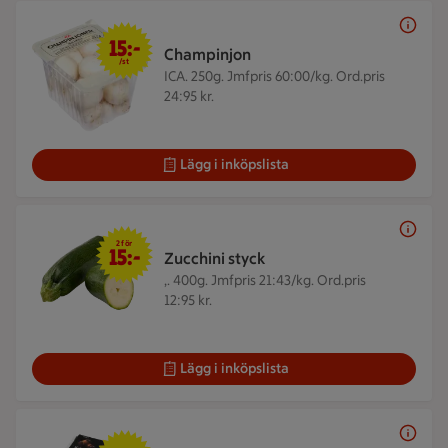
15 kr/st
15:-
Champinjon
/st
ICA. 250g.
Jmfpris 60:00/kg. Ord.pris
24:95 kr.
Lägg i inköpslista
2 för 15 kr
2 för
15:-
Zucchini styck
,. 400g.
Jmfpris 21:43/kg. Ord.pris
12:95 kr.
Lägg i inköpslista
10 kr/st