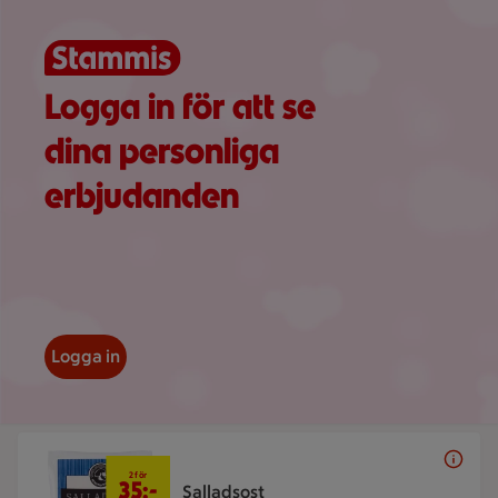
Visar 69 erbjudanden
Logga in för att se
dina personliga
erbjudanden
Logga in
2 för 35 kr
2 för
35:-
Salladsost