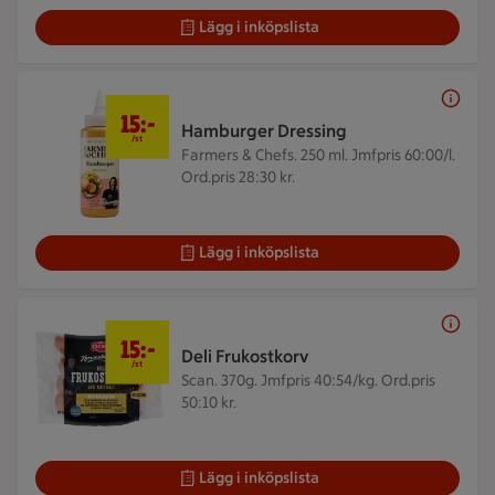
Lägg i inköpslista
15 kr/st
15:-
Hamburger Dressing
/st
Farmers & Chefs. 250 ml.
Jmfpris 60:00/l.
Ord.pris 28:30 kr.
Lägg i inköpslista
15 kr/st
15:-
Deli Frukostkorv
/st
Scan. 370g.
Jmfpris 40:54/kg. Ord.pris
50:10 kr.
Lägg i inköpslista