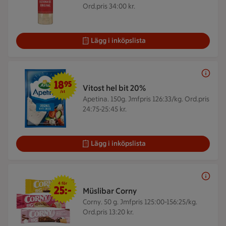
Ord.pris 34:00 kr.
Lägg i inköpslista
18,95 kr/st
18
95
Vitost hel bit 20%
/st
Apetina. 150g.
Jmfpris 126:33/kg. Ord.pris
24:75-25:45 kr.
Lägg i inköpslista
4 för 25 kr
4 för
25:-
Müslibar Corny
Corny. 50 g.
Jmfpris 125:00-156:25/kg.
Ord.pris 13:20 kr.