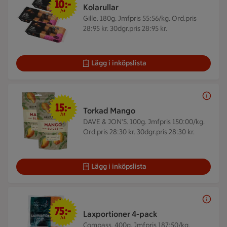
10:-
Kolarullar
/st
Gille. 180g.
Jmfpris 55:56/kg. Ord.pris
28:95 kr. 30dgr.pris 28:95 kr.
Lägg i inköpslista
15 kr/st
15:-
Torkad Mango
/st
DAVE & JON'S. 100g.
Jmfpris 150:00/kg.
Ord.pris 28:30 kr. 30dgr.pris 28:30 kr.
Lägg i inköpslista
75 kr/st
75:-
Laxportioner 4-pack
/st
Compass. 400g.
Jmfpris 187:50/kg.