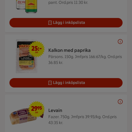
pant. Ord.pris 11:30 kr.
Lägg i inköpslista
25 kr/st
25:-
Kalkon med paprika
/st
Pärsons. 150g.
Jmfpris 166:67/kg. Ord.pris
36:85 kr.
Lägg i inköpslista
29,95 kr/st
29
95
Levain
/st
Fazer. 750g.
Jmfpris 39:93/kg. Ord.pris
43:35 kr.