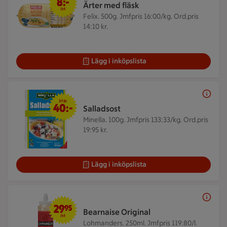
8:-
Ärter med fläsk
/st
Felix. 500g.
Jmfpris 16:00/kg. Ord.pris
14:10 kr.
Lägg i inköpslista
3 för 40 kr
3 för
40:-
Salladsost
Minella. 100g.
Jmfpris 133:33/kg. Ord.pris
19:95 kr.
Lägg i inköpslista
29,95 kr/st
29
95
Bearnaise Original
/st
Lohmanders. 250ml.
Jmfpris 119:80/l.