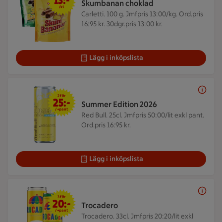
13:-
Skumbanan choklad
/st
Carletti. 100 g.
Jmfpris 13:00/kg. Ord.pris
16:95 kr. 30dgr.pris 13:00 kr.
Lägg i inköpslista
2 för 25 kr +pant
2 för
25:-
Summer Edition 2026
/+pant
Red Bull. 25cl.
Jmfpris 50:00/lit exkl pant.
Ord.pris 16:95 kr.
Lägg i inköpslista
3 för 20 kr +pant
3 för
20:-
Trocadero
/+pant
Trocadero. 33cl.
Jmfpris 20:20/lit exkl