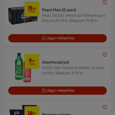
75 kr + pant
75:-
Pepsi Max 10-pack
/+pant
Pepsi. 10x33cl.
Jmfpris 22:73/lit exkl pant.
Ord.pris 82:25 kr. 30dgr.pris 75:00 kr.
Lägg i inköpslista
9 kr + pant
9:-
AloeVeradryck
/+pant
ALOES. 50cl.
Jmfpris 12:00/liter. Ord.pris
16:95 kr. 30dgr.pris 16:95 kr.
Lägg i inköpslista
18 kr/st
18:-
Pommes pinnes