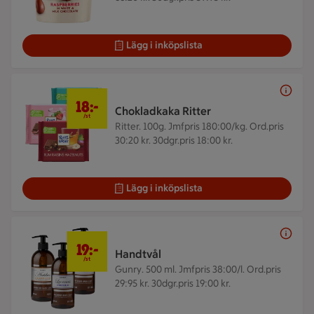
Lägg i inköpslista
18 kr/st
18:-
Chokladkaka Ritter
/st
Ritter. 100g.
Jmfpris 180:00/kg. Ord.pris
30:20 kr. 30dgr.pris 18:00 kr.
Lägg i inköpslista
19 kr/st
19:-
Handtvål
/st
Gunry. 500 ml.
Jmfpris 38:00/l. Ord.pris
29:95 kr. 30dgr.pris 19:00 kr.