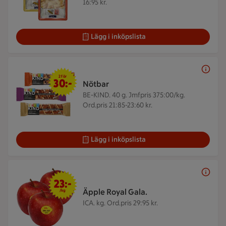
16:95 kr.
Lägg i inköpslista
2 för 30 kr
2 för
30:-
Nötbar
BE-KIND. 40 g.
Jmfpris 375:00/kg.
Ord.pris 21:85-23:60 kr.
Lägg i inköpslista
23 kr/kg
23:-
Äpple Royal Gala.
/kg
ICA. kg.
Ord.pris 29:95 kr.