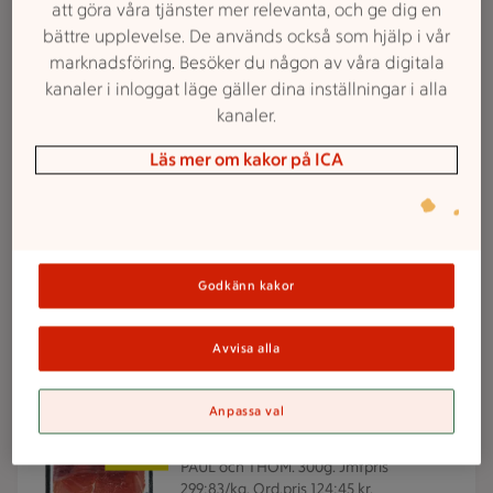
att göra våra tjänster mer relevanta, och ge dig en
bättre upplevelse. De används också som hjälp i vår
marknadsföring. Besöker du någon av våra digitala
ICAs reklamfilmer
kanaler i inloggat läge gäller dina inställningar i alla
Veckans reklamfilm
kanaler.
Läs mer om kakor på ICA
3 för 25 kr
3 för
25:-
Nappar, Fruktilurer, Goldbear
Haribo. 70-80g.
Jmfpris 104:17-119:05/kg.
Ord.pris 12:25 kr.
Godkänn kakor
Lägg i inköpslista
Avvisa alla
Anpassa val
89,95 kr/st
89
95
Storpack Jamón Serrano
/st
PAUL och THOM. 300g.
Jmfpris
299:83/kg. Ord.pris 124:45 kr.