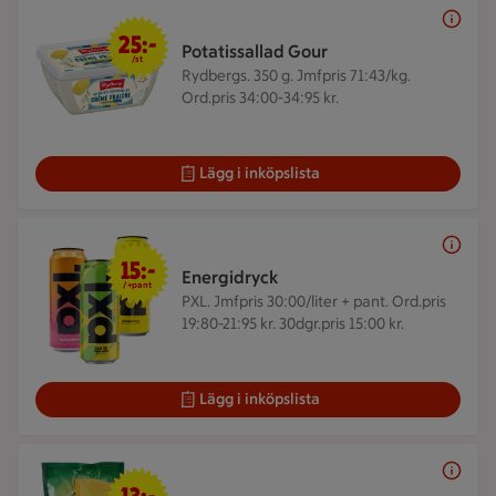
25 kr/st
25:-
Potatissallad Gour
/st
Rydbergs. 350 g.
Jmfpris 71:43/kg.
Ord.pris 34:00-34:95 kr.
Lägg i inköpslista
15 kr + pant
15:-
Energidryck
/+pant
PXL.
Jmfpris 30:00/liter + pant. Ord.pris
19:80-21:95 kr. 30dgr.pris 15:00 kr.
Lägg i inköpslista
13 kr/st