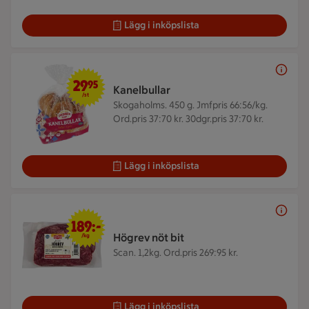
Lägg i inköpslista
29,95 kr/st
29
95
Kanelbullar
/st
Skogaholms. 450 g.
Jmfpris 66:56/kg.
Ord.pris 37:70 kr. 30dgr.pris 37:70 kr.
Lägg i inköpslista
189 kr/kg
189:-
Högrev nöt bit
/kg
Scan. 1,2kg.
Ord.pris 269:95 kr.
Lägg i inköpslista