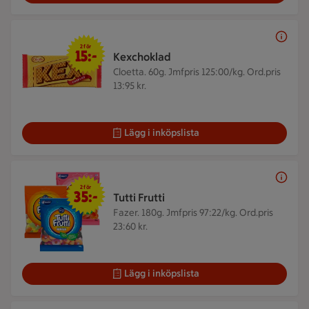
2 för 15 kr
2 för
15:-
Kexchoklad
Cloetta. 60g.
Jmfpris 125:00/kg. Ord.pris
13:95 kr.
Lägg i inköpslista
2 för 35 kr
2 för
35:-
Tutti Frutti
Fazer. 180g.
Jmfpris 97:22/kg. Ord.pris
23:60 kr.
Lägg i inköpslista