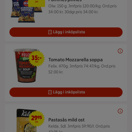
/st
Olw. 150 g.
Jmfpris 120:00/kg. Ord.pris
34:00 kr. 30dgr.pris 34:00 kr.
Lägg i inköpslista
35 kr/st
35:-
Tomato Mozzarella soppa
/st
Felix. 470g.
Jmfpris 74:47/kg. Ord.pris
52:00 kr.
Lägg i inköpslista
29,95 kr/st
29
95
Pastasås mild ost
/st
Kelda. 5dl.
Jmfpris 59:90/l. Ord.pris