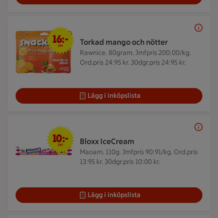
16 kr/st
16:-
Torkad mango och nötter
/st
Rawnice. 80gram.
Jmfpris 200:00/kg.
Ord.pris 24:95 kr. 30dgr.pris 24:95 kr.
Lägg i inköpslista
10 kr/st
10:-
Bloxx IceCream
/st
Maoam. 110g.
Jmfpris 90:91/kg. Ord.pris
13:95 kr. 30dgr.pris 10:00 kr.
Lägg i inköpslista