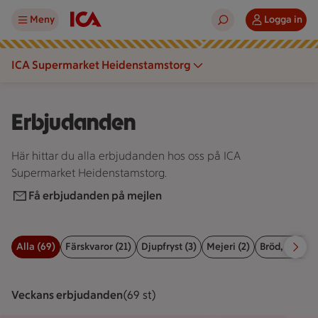
Meny
Logga in
ICA Supermarket Heidenstamstorg
Erbjudanden
Här hittar du alla erbjudanden hos oss på ICA
Supermarket Heidenstamstorg.
Få erbjudanden på mejlen
Alla (69)
Färskvaror (21)
Djupfryst (3)
Mejeri (2)
Bröd, kex & b
Filter för erbjudanden
Veckans erbjudanden
Visar 69 st stycken
(69 st)