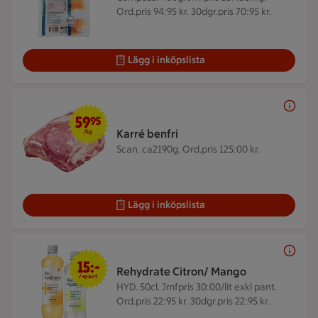
Ord.pris 94:95 kr. 30dgr.pris 70:95 kr.
Lägg i inköpslista
59,95 kr/kg
59
95
Karré benfri
/kg
Scan. ca2190g.
Ord.pris 125:00 kr.
Lägg i inköpslista
15 kr + pant
15:-
Rehydrate Citron/ Mango
/+pant
HYD. 50cl.
Jmfpris 30:00/lit exkl pant.
Ord.pris 22:95 kr. 30dgr.pris 22:95 kr.