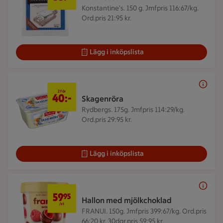
Konstantine's. 150 g.
Jmfpris 116:67/kg.
Ord.pris 21:95 kr.
Lägg i inköpslista
2 för 40 kr
2 för
40:-
Skagenröra
Rydbergs. 175g.
Jmfpris 114:29/kg.
Ord.pris 29:95 kr.
Lägg i inköpslista
59,95 kr/st
59
95
Hallon med mjölkchoklad
/st
FRANUI. 150g.
Jmfpris 399:67/kg. Ord.pris
66:20 kr. 30dgr.pris 59:95 kr.