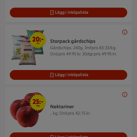
Lägg i inköpslista
20 kr/st
20:-
Storpack gårdschips
/st
Gårdschips. 240g.
Jmfpris 83:33/kg.
Ord.pris 49:95 kr. 30dgr.pris 49:95 kr.
Lägg i inköpslista
25 kr/kg
25:-
Nektariner
/kg
,. kg.
Ord.pris 42:75 kr.