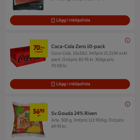
Lägg i inköpslista
70 kr + pant
70:-
Coca-Cola Zero 10-pack
/+pant
Coca-Cola. 10x33cl.
Jmfpris 21:21/lit exkl
pant. Ord.pris 85:95 kr. 30dgr.pris
70:00 kr.
Lägg i inköpslista
56,95 kr/st
56
95
Sv.Gouda 24% Riven
/st
Arla. 500 g.
Jmfpris 113:90/kg. Ord.pris
69:95 kr.