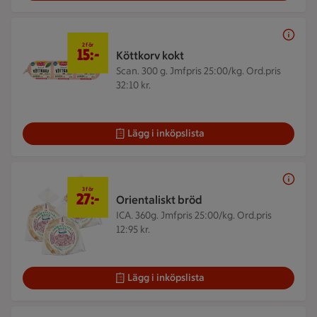
2 för 15 kr
2 för
15:-
Köttkorv kokt
Scan. 300 g.
Jmfpris 25:00/kg. Ord.pris
32:10 kr.
Lägg i inköpslista
3 för 27 kr
3 för
27:-
Orientaliskt bröd
ICA. 360g.
Jmfpris 25:00/kg. Ord.pris
12:95 kr.
Lägg i inköpslista