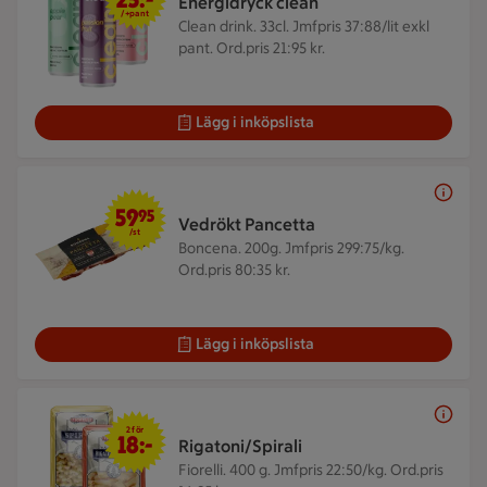
Energidryck clean
/+pant
Clean drink. 33cl.
Jmfpris 37:88/lit exkl
pant. Ord.pris 21:95 kr.
Lägg i inköpslista
59,95 kr/st
59
95
Vedrökt Pancetta
/st
Boncena. 200g.
Jmfpris 299:75/kg.
Ord.pris 80:35 kr.
Lägg i inköpslista
2 för 18 kr
2 för
18:-
Rigatoni/Spirali
Fiorelli. 400 g.
Jmfpris 22:50/kg. Ord.pris