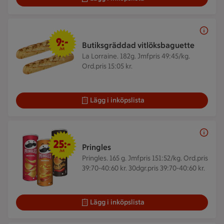
9 kr/st
9:-
Butiksgräddad vitlöksbaguette
/st
La Lorraine. 182g.
Jmfpris 49:45/kg.
Ord.pris 15:05 kr.
Lägg i inköpslista
25 kr/st
25:-
Pringles
/st
Pringles. 165 g.
Jmfpris 151:52/kg. Ord.pris
39:70-40:60 kr. 30dgr.pris 39:70-40:60 kr.
Lägg i inköpslista