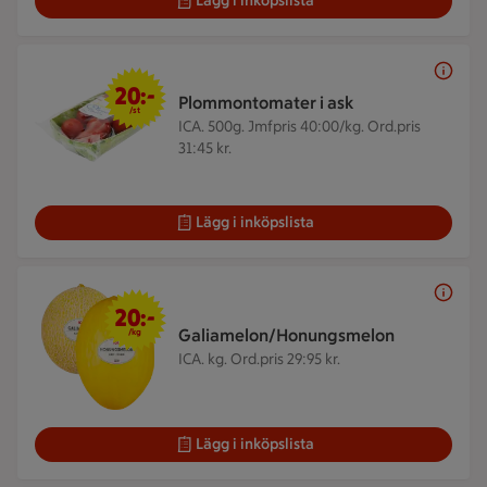
Lägg i inköpslista
20 kr/st
20:-
Plommontomater i ask
/st
ICA. 500g.
Jmfpris 40:00/kg. Ord.pris
31:45 kr.
Lägg i inköpslista
20 kr/kg
20:-
Galiamelon/Honungsmelon
/kg
ICA. kg.
Ord.pris 29:95 kr.
Lägg i inköpslista