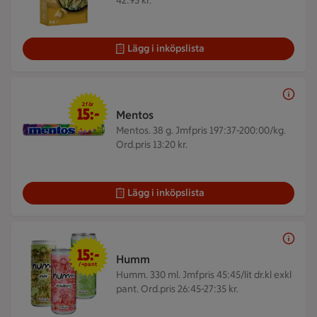
42:95 kr.
Lägg i inköpslista
2 för 15 kr
2 för
15:-
Mentos
Mentos. 38 g.
Jmfpris 197:37-200:00/kg.
Ord.pris 13:20 kr.
Lägg i inköpslista
15 kr + pant
15:-
Humm
/+pant
Humm. 330 ml.
Jmfpris 45:45/lit dr.kl exkl
pant. Ord.pris 26:45-27:35 kr.