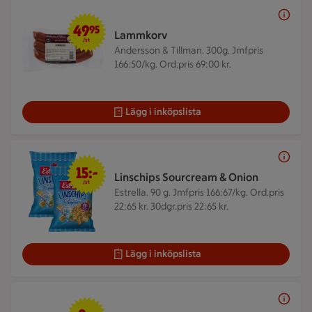
49,95 kr/st
49
95
Lammkorv
/st
Andersson & Tillman. 300g.
Jmfpris
166:50/kg. Ord.pris 69:00 kr.
Lägg i inköpslista
15 kr/st
15:-
Linschips Sourcream & Onion
/st
Estrella. 90 g.
Jmfpris 166:67/kg. Ord.pris
22:65 kr. 30dgr.pris 22:65 kr.
Lägg i inköpslista
8 kr/st