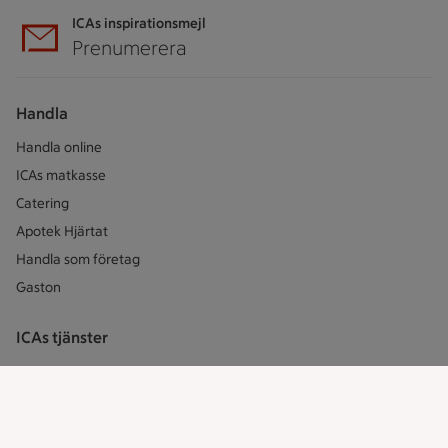
ICAs inspirationsmejl
Prenumerera
Handla
Handla online
ICAs matkasse
Catering
Apotek Hjärtat
Handla som företag
Gaston
ICAs tjänster
ICA-appen
ICA Scanna
ICA ToGo