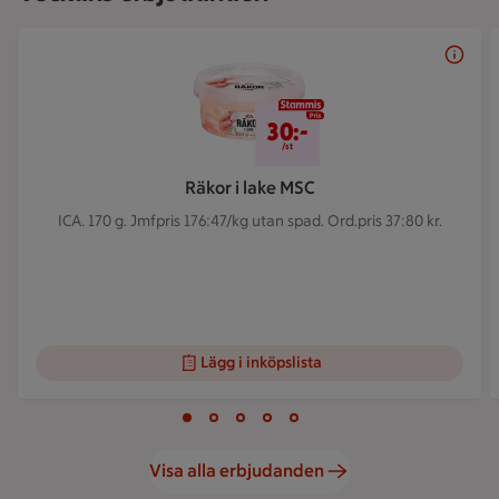
Bildspel med 5 bilder.
30 kr/st
30:-
/st
Räkor i lake MSC
ICA. 170 g.
Jmfpris 176:47/kg utan spad. Ord.pris 37:80 kr.
Lägg i inköpslista
Visar bild 1 av 5
Bild 1 av 5
Bild 2 av 5
Bild 3 av 5
Bild 4 av 5
Bild 5 av 5
Visa alla erbjudanden