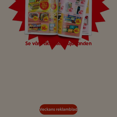
Se våra aktuella erbjudanden
Veckans reklamblad