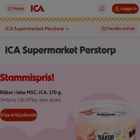
Meny
Logga in
ICA Supermarket Perstorp
Handla online
ICA Supermarket Perstorp
Rosa bakgrund med rosa pond.
Stammispris!
Räkor i lake MSC. ICA. 170 g.
Jmfpris 176:47/kg utan spad.
Visa erbjudande