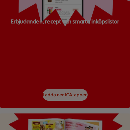
Erbjudanden, recept och smarta inköpslistor
Ladda ner ICA-appen
Bild på ett reklamblad