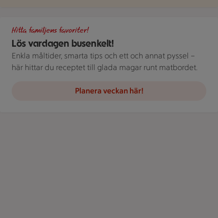
Gör det busenkelt. Handla familjens favoriter hos oss. Bild på 
Hitta familjens favoriter!
Lös vardagen busenkelt!
Enkla måltider, smarta tips och ett och annat pyssel –
här hittar du receptet till glada magar runt matbordet.
Planera veckan här!