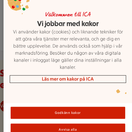
Stockholmsvägen 7-9, Perstorp
ICA Supermarket Perstorp har stängt, öppnar kl
Stängt
Öppnar 7
Välkommen till ICA
Vi jobbar med kakor
Hitta hit
0435 779550
Mejla butiken
Vi använder kakor (cookies) och liknande tekniker för
att göra våra tjänster mer relevanta, och ge dig en
Mer butiksinfo
bättre upplevelse. De används också som hjälp i vår
marknadsföring. Besöker du någon av våra digitala
kanaler i inloggat läge gäller dina inställningar i alla
Veckans reklamblad
kanaler.
Se våra aktuella
Läs mer om kakor på ICA
erbjudanden
Veckans reklamblad
Godkänn kakor
Avvisa alla