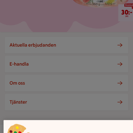
30 kr/st
30:-
/st
Aktuella erbjudanden
E-handla
Om oss
Tjänster
ICA Supermarket Perstorp