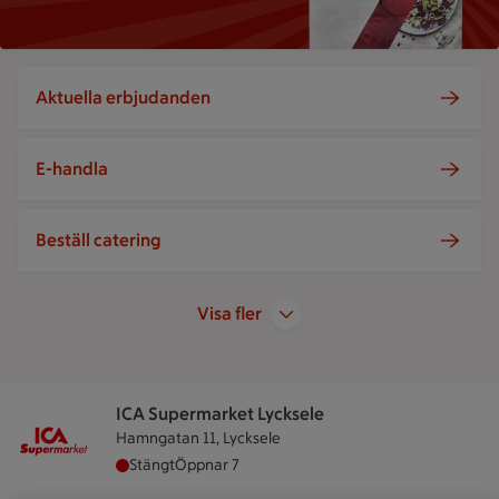
Aktuella erbjudanden
E-handla
Beställ catering
Visa fler
ICA Supermarket Lycksele
Hamngatan 11, Lycksele
ICA Supermarket Lycksele har stängt, öppnar kl
Stängt
Öppnar 7