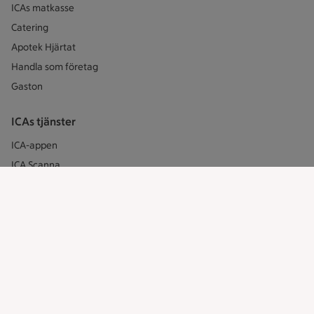
ICAs matkasse
Catering
Apotek Hjärtat
Handla som företag
Gaston
ICAs tjänster
ICA-appen
ICA Scanna
ICA ToGo
Fler appar och tjänster
Stammis på ICA
Bli stammis
Stammis Student
Stammis Husdjur