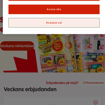
Avvisa alla
Veckans reklamblad
Se våra aktuella
Anpassa val
erbjudanden
Veckans reklamblad
Erbjudanden på mejl?
Prenumerera
Veckans erbjudanden
Bildspel med 5 bilder.