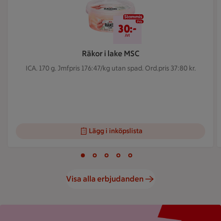
30 kr/st
30:-
/st
Räkor i lake MSC
ICA. 170 g.
Jmfpris 176:47/kg utan spad. Ord.pris 37:80 kr.
Lägg i inköpslista
Visar bild 1 av 5
Bild 1 av 5
Bild 2 av 5
Bild 3 av 5
Bild 4 av 5
Bild 5 av 5
Visa alla erbjudanden
Röd bakgrund med stor rosa splash, en mobilskärmvy som vi