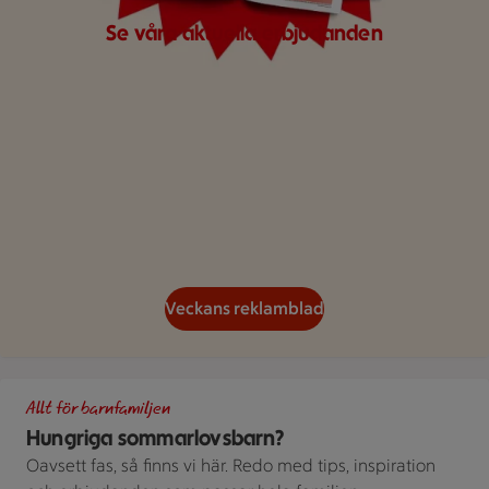
Se våra aktuella erbjudanden
Veckans reklamblad
Delad bild av en person som dricker ur ett glas och en annan s
Allt för barnfamiljen
Hungriga sommarlovsbarn?
Oavsett fas, så finns vi här. Redo med tips, inspiration