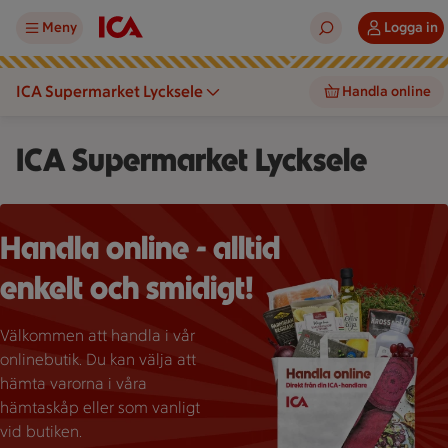
Meny
Logga in
ICA Supermarket Lycksele
Handla online
ICA Supermarket Lycksele
ICA-påse fylld med matvaror och texten "Handla online".
Handla online - alltid
enkelt och smidigt!
Välkommen att handla i vår
onlinebutik. Du kan välja att
hämta varorna i våra
hämtaskåp eller som vanligt
vid butiken.