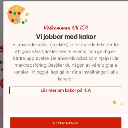
Hitta hit
0950 10137
Mejla butiken
Mer butiksinfo
Välkommen till ICA
Vi jobbar med kakor
Rosa bakgrund med rosa pond.
Vi använder kakor (cookies) och liknande tekniker för
Stammispris!
att göra våra tjänster mer relevanta, och ge dig en
bättre upplevelse. De används också som hjälp i vår
Räkor i lake MSC. ICA. 170 g.
marknadsföring. Besöker du någon av våra digitala
Jmfpris 176:47/kg utan spad.
kanaler i inloggat läge gäller dina inställningar i alla
kanaler.
Visa erbjudande
Läs mer om kakor på ICA
30 kr/st
30:-
/st
Godkänn kakor