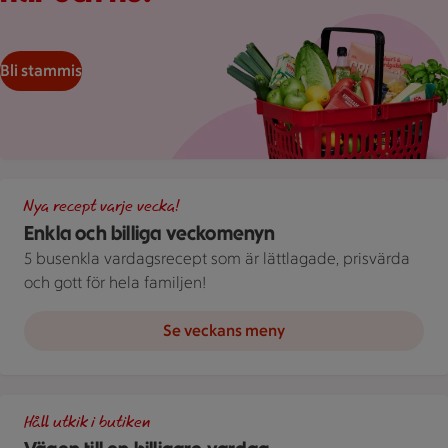
Bli stammis
Illustration av Enkla och billiga veckomenyn
Nya recept varje vecka!
Enkla och billiga veckomenyn
5 busenkla vardagsrecept som är lättlagade, prisvärda
och gott för hela familjen!
Se veckans meny
Illustration av Vägen till en billigare vardag
Håll utkik i butiken