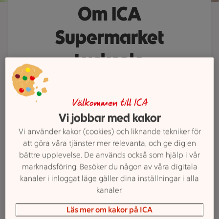
Om ICA
Supermarket
Lycksele
ICA Supermarket Lycksele är din
butik på hemmaplan där kärleken
Välkommen till ICA
till maten, trakten och alla som bor
Vi jobbar med kakor
här alltid står i centrum. Vi gör det
Vi använder kakor (cookies) och liknande tekniker för
enkelt för dig att handla alla dagar
att göra våra tjänster mer relevanta, och ge dig en
i veckan. Upptäck vårt breda och
bättre upplevelse. De används också som hjälp i vår
marknadsföring. Besöker du någon av våra digitala
prisvärda sortiment som sätter god
kanaler i inloggat läge gäller dina inställningar i alla
smak på både vardag och helg.
kanaler.
Läs mer om kakor på ICA