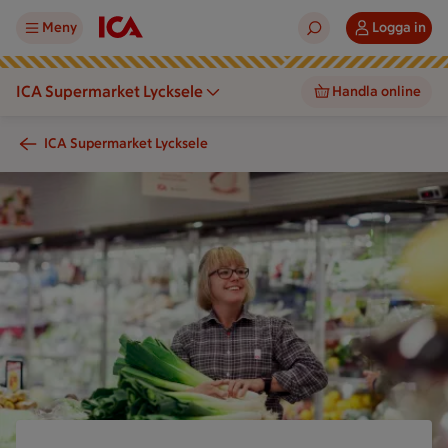
Meny
Logga in
ICA Supermarket Lycksele
Handla online
ICA Supermarket Lycksele
En person håller grönsaker framför kyldiskar i en mataffär.