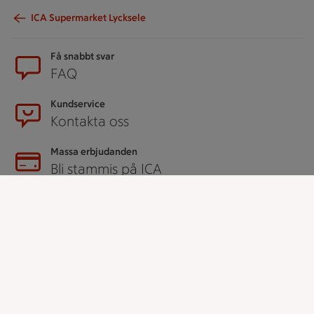
ICA Supermarket Lycksele
Sidfot
Få snabbt svar
FAQ
Kundservice
Kontakta oss
Massa erbjudanden
Bli stammis på ICA
ICAs inspirationsmejl
Prenumerera
Handla
Handla online
ICAs matkasse