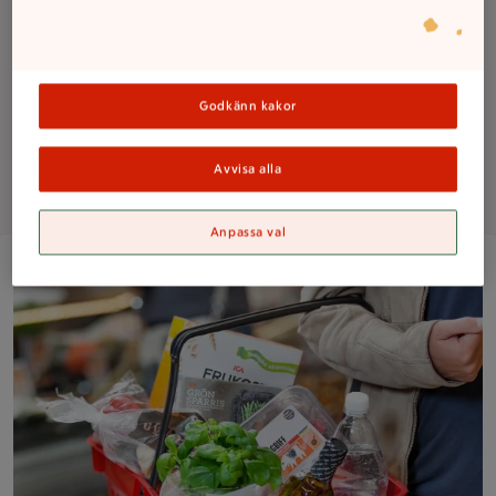
Alltid mycket för pengarna
Godkänn kakor
Lediga jobb
Avvisa alla
Om butiken
Anpassa val
Kundkorg fylld med varor på ICA Supermarket