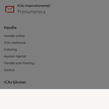
ICAs inspirationsmejl
Prenumerera
Handla
Handla online
ICAs matkasse
Catering
Apotek Hjärtat
Handla som företag
Gaston
ICAs tjänster
ICA-appen
ICA Scanna
ICA ToGo