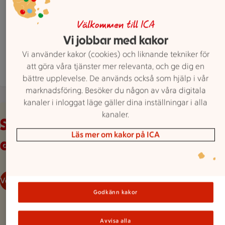
Mimergatan 9, Vikingstad
ICA Supermarket Vikingstad är öppen nu, stänge
Öppet
Stänger 21
Välkommen till ICA
Vi jobbar med kakor
Hitta hit
013 80060
Mejla butiken
Vi använder kakor (cookies) och liknande tekniker för
att göra våra tjänster mer relevanta, och ge dig en
Mer butiksinfo
bättre upplevelse. De används också som hjälp i vår
marknadsföring. Besöker du någon av våra digitala
kanaler i inloggat läge gäller dina inställningar i alla
Veckans reklamblad
kanaler.
Se våra aktuella
Läs mer om kakor på ICA
erbjudanden
Veckans reklamblad
Godkänn kakor
Avvisa alla