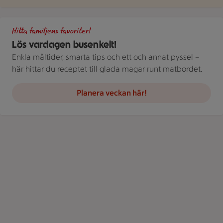
Gör det busenkelt. Handla familjens favoriter hos oss. Bild på 
Hitta familjens favoriter!
Lös vardagen busenkelt!
Enkla måltider, smarta tips och ett och annat pyssel –
här hittar du receptet till glada magar runt matbordet.
Planera veckan här!