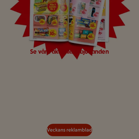
Se våra aktuella erbjudanden
Veckans reklamblad