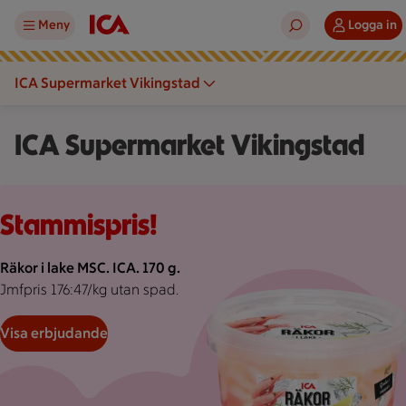
Meny
Logga in
ICA Supermarket Vikingstad
ICA Supermarket Vikingstad
Rosa bakgrund med rosa pond.
Stammispris!
Räkor i lake MSC. ICA. 170 g.
Jmfpris 176:47/kg utan spad.
Visa erbjudande