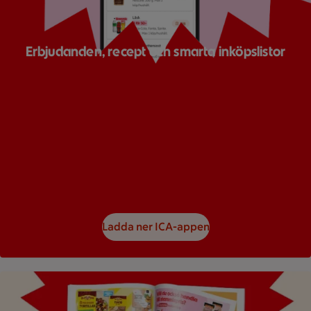
Erbjudanden, recept och smarta inköpslistor
Ladda ner ICA-appen
Bild på ett reklamblad