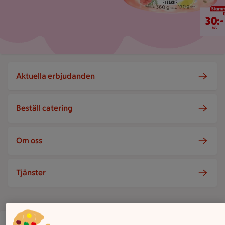
30 kr/st
30:-
/st
Aktuella erbjudanden
Beställ catering
Om oss
Tjänster
ICA Supermarket Vikingstad