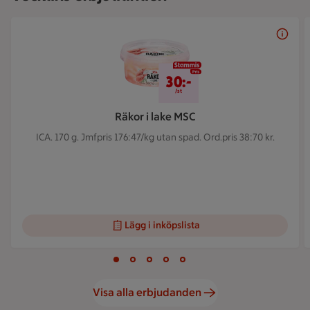
Bildspel med 5 bilder.
30 kr/st
30:-
/st
Räkor i lake MSC
ICA. 170 g.
Jmfpris 176:47/kg utan spad. Ord.pris 38:70 kr.
Lägg i inköpslista
Visar bild 1 av 5
Bild 1 av 5
Bild 2 av 5
Bild 3 av 5
Bild 4 av 5
Bild 5 av 5
Visa alla erbjudanden