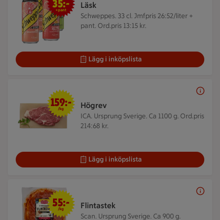
35:-
Läsk
+pant
Schweppes. 33 cl.
Jmfpris 26:52/liter +
pant. Ord.pris 13:15 kr.
Lägg i inköpslista
159 kr/kg
159:-
Högrev
/kg
ICA. Ursprung Sverige. Ca 1100 g.
Ord.pris
214:68 kr.
Lägg i inköpslista
55 kr/kg
55:-
Flintastek
/kg
Scan. Ursprung Sverige. Ca 900 g.