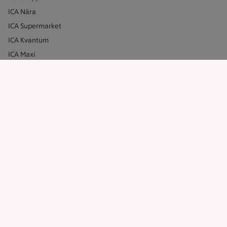
ICA Nära
ICA Supermarket
ICA Kvantum
ICA Maxi
Utvalda leverantörer
Annonsera
Jobba på ICA
Hållbarhet
ICA Stiftelsen
En god morgondag
Kundservice
Reklamera
Återkallelser
Spärra eller beställ nytt ICA-kort