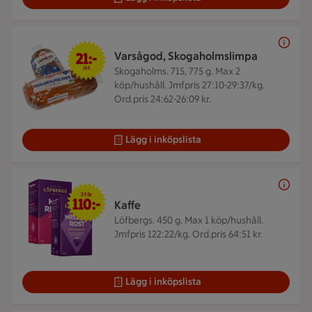
21 kr/st
21:-
Varsågod, Skogaholmslimpa
/st
Skogaholms. 715, 775 g.
Max 2
köp/hushåll. Jmfpris 27:10-29:37/kg.
Ord.pris 24:62-26:09 kr.
Lägg i inköpslista
2 för 110 kr
2 för
110:-
Kaffe
Löfbergs. 450 g.
Max 1 köp/hushåll.
Jmfpris 122:22/kg. Ord.pris 64:51 kr.
Lägg i inköpslista