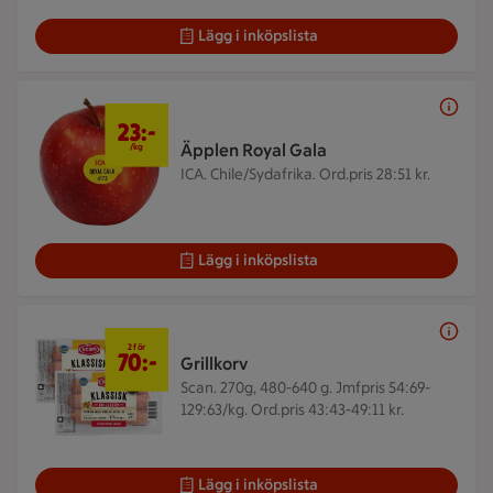
Lägg i inköpslista
23 kr/kg
23:-
Äpplen Royal Gala
/kg
ICA. Chile/Sydafrika.
Ord.pris 28:51 kr.
Lägg i inköpslista
2 för 70 kr
2 för
70:-
Grillkorv
Scan. 270g, 480-640 g.
Jmfpris 54:69-
129:63/kg. Ord.pris 43:43-49:11 kr.
Lägg i inköpslista