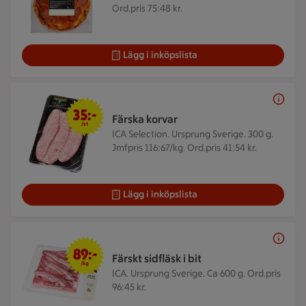
Ord.pris 75:48 kr.
Lägg i inköpslista
35 kr/st
35:-
Färska korvar
/st
ICA Selection. Ursprung Sverige. 300 g.
Jmfpris 116:67/kg. Ord.pris 41:54 kr.
Lägg i inköpslista
89 kr/kg
89:-
Färskt sidfläsk i bit
/kg
ICA. Ursprung Sverige. Ca 600 g.
Ord.pris
96:45 kr.