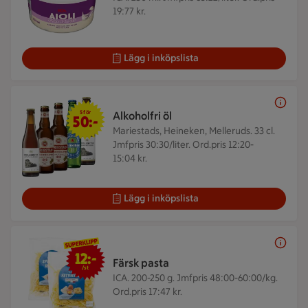
19:77 kr.
Lägg i inköpslista
5 för 50 kr
5 för
Alkoholfri öl
50:-
Mariestads, Heineken, Melleruds. 33 cl.
Jmfpris 30:30/liter. Ord.pris 12:20-
15:04 kr.
Lägg i inköpslista
12 kr/st
12:-
Färsk pasta
/st
ICA. 200-250 g.
Jmfpris 48:00-60:00/kg.
Ord.pris 17:47 kr.