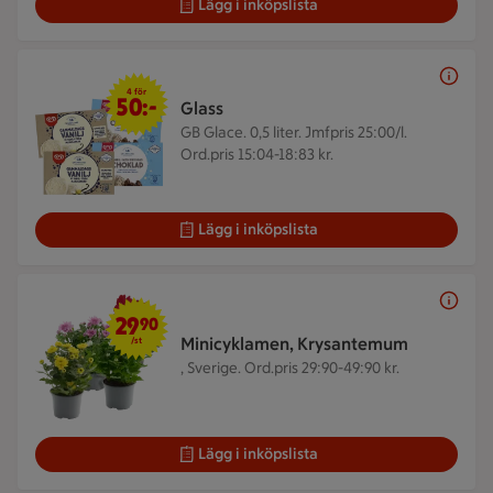
Lägg i inköpslista
4 för 50 kr
4 för
50:-
Glass
GB Glace. 0,5 liter.
Jmfpris 25:00/l.
Ord.pris 15:04-18:83 kr.
Lägg i inköpslista
29,90 kr/st
29
90
Minicyklamen, Krysantemum
/st
, Sverige.
Ord.pris 29:90-49:90 kr.
Lägg i inköpslista