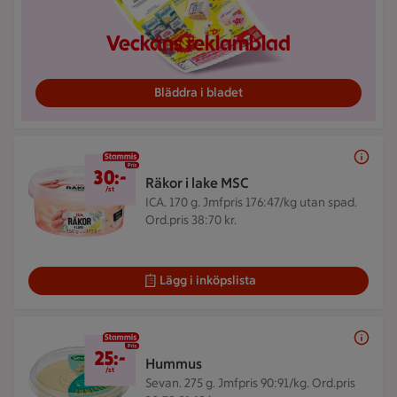
Veckans reklamblad
Bläddra i bladet
30 kr/st
30:-
Räkor i lake MSC
/st
ICA. 170 g.
Jmfpris 176:47/kg utan spad.
Ord.pris 38:70 kr.
Lägg i inköpslista
25 kr/st
25:-
Hummus
/st
Sevan. 275 g.
Jmfpris 90:91/kg. Ord.pris