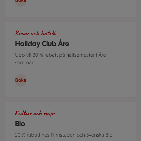
Boka
Flera personer i kajak på Åresjön en härlig sommardag. Jus
Resor och hotell
Holiday Club Åre
Upp till 30 % rabatt på fjällsemester i Åre i
sommar
Boka
Människor i en nedsläckt biosalong.
Kultur och nöje
Bio
20 % rabatt hos Filmstaden och Svenska Bio