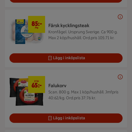
85 kr/kg
85:-
Färsk kycklingsteak
/kg
Kronfågel. Ursprung Sverige. Ca 900 g.
Max 2 köp/hushåll. Ord.pris 105:71 kr.
Lägg i inköpslista
2 för 65 kr
2 för
65:-
Falukorv
Scan. 800 g.
Max 1 köp/hushåll. Jmfpris
40:62/kg. Ord.pris 37:76 kr.
Lägg i inköpslista