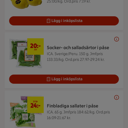
25:00/kg. Ord.pris 7:19 kr.
Lägg i inköpslista
20 kr/st
20:-
Socker- och salladsärtor i påse
/st
ICA. Sverige/Peru. 150 g.
Jmfpris
133:33/kg. Ord.pris 27:97-29:24 kr.
Lägg i inköpslista
2 för 24 kr
2 för
24:-
Finbladiga sallater i påse
ICA. 65 g.
Jmfpris 184:62/kg. Ord.pris
16:09-21:67 kr.