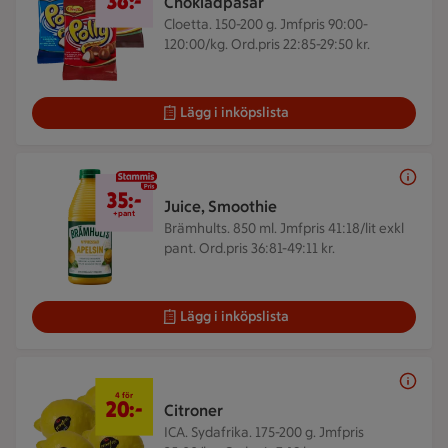
36:-
Chokladpåsar
Cloetta. 150-200 g.
Jmfpris 90:00-
120:00/kg. Ord.pris 22:85-29:50 kr.
Lägg i inköpslista
35 kr + pant
35:-
Juice, Smoothie
+pant
Brämhults. 850 ml.
Jmfpris 41:18/lit exkl
pant. Ord.pris 36:81-49:11 kr.
Lägg i inköpslista
4 för 20 kr
4 för
20:-
Citroner
ICA. Sydafrika. 175-200 g.
Jmfpris