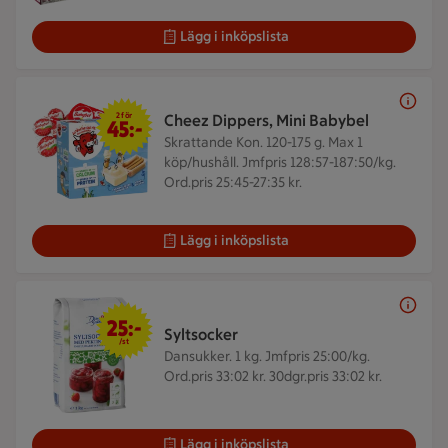
Lägg i inköpslista
2 för 45 kr
2 för
Cheez Dippers, Mini Babybel
45:-
Skrattande Kon. 120-175 g.
Max 1
köp/hushåll. Jmfpris 128:57-187:50/kg.
Ord.pris 25:45-27:35 kr.
Lägg i inköpslista
25 kr/st
25:-
Syltsocker
/st
Dansukker. 1 kg.
Jmfpris 25:00/kg.
Ord.pris 33:02 kr. 30dgr.pris 33:02 kr.
Lägg i inköpslista