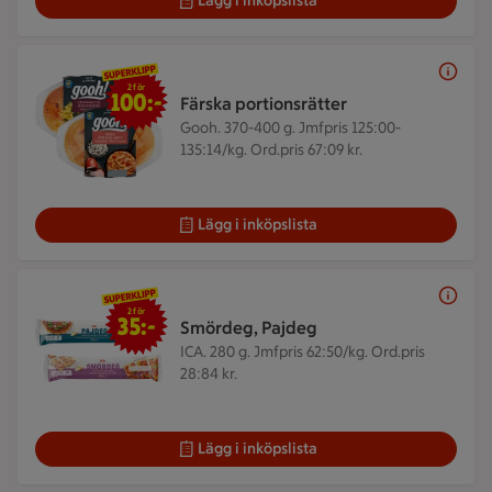
Lägg i inköpslista
2 för 100 kr
2 för
100:-
Färska portionsrätter
Gooh. 370-400 g.
Jmfpris 125:00-
135:14/kg. Ord.pris 67:09 kr.
Lägg i inköpslista
2 för 35 kr
2 för
35:-
Smördeg, Pajdeg
ICA. 280 g.
Jmfpris 62:50/kg. Ord.pris
28:84 kr.
Lägg i inköpslista