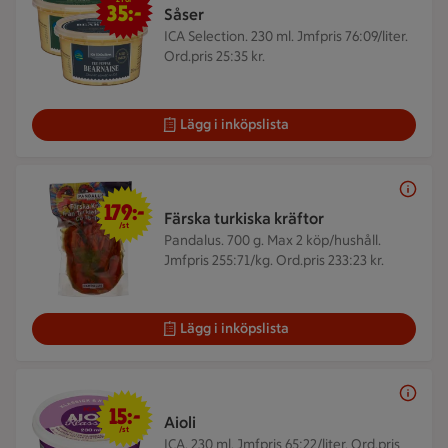
35:-
Såser
ICA Selection. 230 ml.
Jmfpris 76:09/liter.
Ord.pris 25:35 kr.
Lägg i inköpslista
179 kr/st
179:-
Färska turkiska kräftor
/st
Pandalus. 700 g.
Max 2 köp/hushåll.
Jmfpris 255:71/kg. Ord.pris 233:23 kr.
Lägg i inköpslista
15 kr/st
15:-
Aioli
/st
ICA. 230 ml.
Jmfpris 65:22/liter. Ord.pris