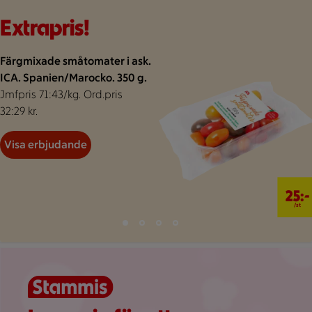
Bakgrund för extrapris
Visar 47 erbjudanden
Bildspel med 4 bilder.
Extrapris!
Färgmixade småtomater i ask.
ICA. Spanien/Marocko. 350 g.
Jmfpris 71:43/kg. Ord.pris
32:29 kr.
Visa erbjudande
25 kr/st
25:-
/st
Bild 1 av 4
Bild 2 av 4
Bild 3 av 4
Bild 4 av 4
Visar bild 1 av 4