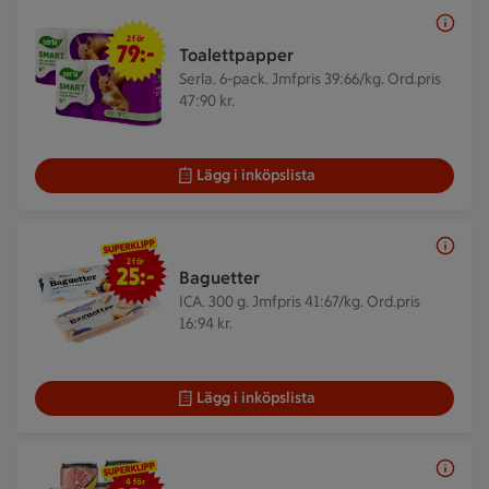
2 för 79 kr
2 för
79:-
Toalettpapper
Serla. 6-pack.
Jmfpris 39:66/kg. Ord.pris
47:90 kr.
Lägg i inköpslista
2 för 25 kr
2 för
25:-
Baguetter
ICA. 300 g.
Jmfpris 41:67/kg. Ord.pris
16:94 kr.
Lägg i inköpslista
4 för 35 kr
4 för