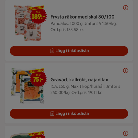
2 för 189 kr
2 för
189:-
Frysta räkor med skal 80/100
Pandalus. 1000 g.
Jmfpris 94:50/kg.
Ord.pris 133:58 kr.
Lägg i inköpslista
2 för 75 kr
2 för
75:-
Gravad, kallrökt, najad lax
ICA. 150 g.
Max 1 köp/hushåll. Jmfpris
250:00/kg. Ord.pris 49:11 kr.
Lägg i inköpslista
2 för 35 kr
2 för