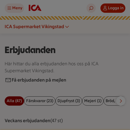
Meny
Logga in
ICA Supermarket Vikingstad
Erbjudanden
Här hittar du alla erbjudanden hos oss på ICA
Supermarket Vikingstad.
Få erbjudanden på mejlen
Alla (47)
Färskvaror (23)
Djupfryst (3)
Mejeri (1)
Bröd, kex & b
Filter för erbjudanden
Veckans erbjudanden
Visar 47 st stycken
(47 st)