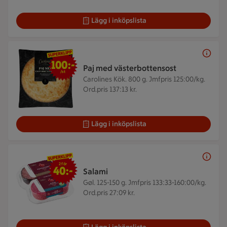
Lägg i inköpslista
100 kr/st
100:-
Paj med västerbottensost
/st
Carolines Kök. 800 g.
Jmfpris 125:00/kg.
Ord.pris 137:13 kr.
Lägg i inköpslista
2 för 40 kr
2 för
40:-
Salami
Gøl. 125-150 g.
Jmfpris 133:33-160:00/kg.
Ord.pris 27:09 kr.