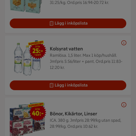
31:25/kg. Ord.pris 16:94-20:72 kr.
Lägg i inköpslista
3 för 25 kr
3 för
Kolsyrat vatten
25:-
Ramlösa. 1,5 liter.
Max 1 köp/hushåll.
+pant
Jmfpris 5:56/liter + pant. Ord.pris 11:83-
12:20 kr.
Lägg i inköpslista
6 för 40 kr
6 för
40:-
Bönor, Kikärtor, Linser
ICA. 380 g.
Jmfpris 28:99/kg utan spad,
28:99/kg. Ord.pris 10:62 kr.