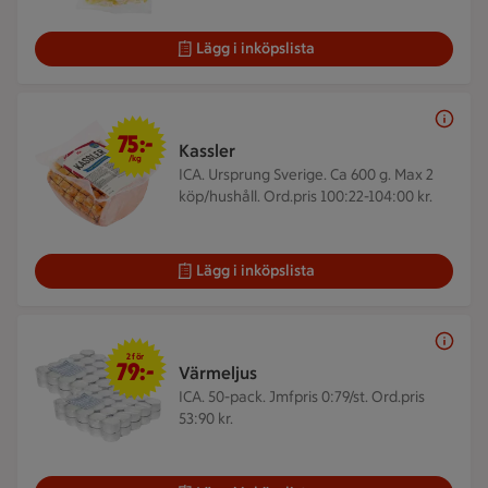
Lägg i inköpslista
75 kr/kg
75:-
Kassler
/kg
ICA. Ursprung Sverige. Ca 600 g.
Max 2
köp/hushåll. Ord.pris 100:22-104:00 kr.
Lägg i inköpslista
2 för 79 kr
2 för
79:-
Värmeljus
ICA. 50-pack.
Jmfpris 0:79/st. Ord.pris
53:90 kr.