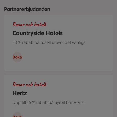
Partnererbjudanden
Roserrsbergs slottshotell, ett av de hotell som ingår i Cou
Resor och hotell
Countryside Hotels
20 % rabatt på hotell utöver det vanliga
Boka
Ett par står i ett somrigt Sverige lutade över motorhuven på
Resor och hotell
Hertz
Upp till 15 % rabatt på hyrbil hos Hertz!