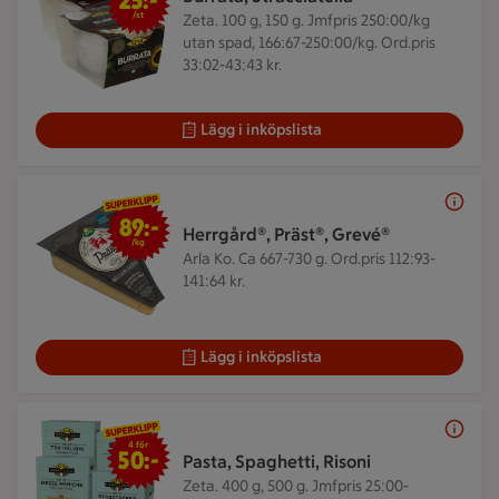
25:-
/st
Zeta. 100 g, 150 g.
Jmfpris 250:00/kg
utan spad, 166:67-250:00/kg. Ord.pris
33:02-43:43 kr.
Lägg i inköpslista
89 kr/kg
89:-
Herrgård®, Präst®, Grevé®
/kg
Arla Ko. Ca 667-730 g.
Ord.pris 112:93-
141:64 kr.
Lägg i inköpslista
4 för 50 kr
4 för
50:-
Pasta, Spaghetti, Risoni
Zeta. 400 g, 500 g.
Jmfpris 25:00-