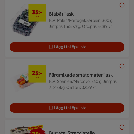
35 kr/st
35:-
Blåbär i ask
/st
ICA. Polen/Portugal/Serbien. 300 g.
Jmfpris 116:67/kg. Ord.pris 53:89 kr.
Lägg i inköpslista
25 kr/st
25:-
Färgmixade småtomater i ask
/st
ICA. Spanien/Marocko. 350 g.
Jmfpris
71:43/kg. Ord.pris 32:29 kr.
Lägg i inköpslista
25 kr/st
Burrata, Stracciatella