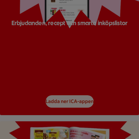
Erbjudanden, recept och smarta inköpslistor
Ladda ner ICA-appen
Bild på ett reklamblad