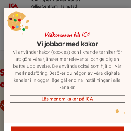
Vallås Centrum, Halmstad
ICA Supermarket Vallås är öppen nu, stänger kl
Öppet
Stänger 22
Hitta hit
035 171550
Mejla butiken
Välkommen till ICA
Mer butiksinfo
Vi jobbar med kakor
Vi använder kakor (cookies) och liknande tekniker för
att göra våra tjänster mer relevanta, och ge dig en
Veckans reklamblad
bättre upplevelse. De används också som hjälp i vår
Se våra aktuella
marknadsföring. Besöker du någon av våra digitala
kanaler i inloggat läge gäller dina inställningar i alla
erbjudanden
kanaler.
Läs mer om kakor på ICA
Veckans reklamblad