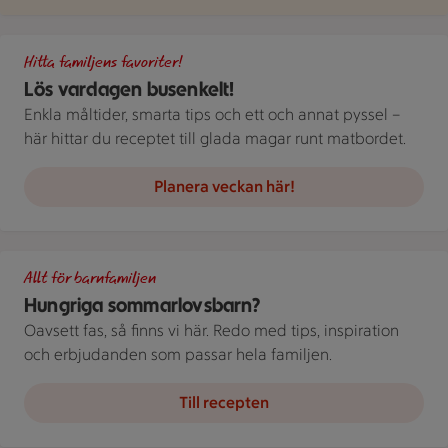
Gör det busenkelt. Handla familjens favoriter hos oss. Bild på 
Hitta familjens favoriter!
Lös vardagen busenkelt!
Enkla måltider, smarta tips och ett och annat pyssel –
här hittar du receptet till glada magar runt matbordet.
Planera veckan här!
Delad bild av en person som dricker ur ett glas och en annan s
Allt för barnfamiljen
Hungriga sommarlovsbarn?
Oavsett fas, så finns vi här. Redo med tips, inspiration
och erbjudanden som passar hela familjen.
Till recepten