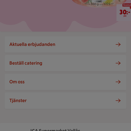
30 kr/st
30:-
/st
Aktuella erbjudanden
Beställ catering
Om oss
Tjänster
ICA Supermarket Vallås