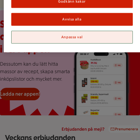
Godkänn kakor
Röd bakgrund med stor rosa splash, en mobilskärmvy som vi
Avvisa alla
Scrolla veckans
alla erbjudanden
Anpassa val
i ICA-appen
Dessutom kan du lätt hitta
massor av recept, skapa smarta
inköpslistor och mycket mer.
Ladda ner appen!
Erbjudanden på mejl?
Prenumerera
Veckans erbjudanden