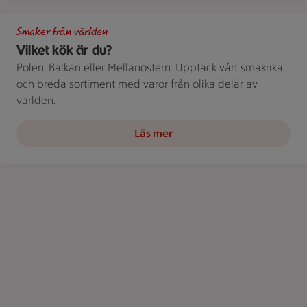
Varoberg – en bild som visar ett brett utbud av varor från hel
Smaker från världen
Vilket kök är du?
Polen, Balkan eller Mellanöstern. Upptäck vårt smakrika
och breda sortiment med varor från olika delar av
världen.
Läs mer