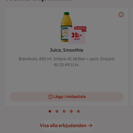
Bildspel med 5 bilder.
Pris kan inte visas.
35:-
+pant
Juice, Smoothie
Brämhults. 850 ml.
Jmfpris 41:18/liter + pant. Ord.pris
45:33-49:11 kr.
Lägg i inköpslista
Visar bild 1 av 5
Bild 1 av 5
Bild 2 av 5
Bild 3 av 5
Bild 4 av 5
Bild 5 av 5
Visa alla erbjudanden