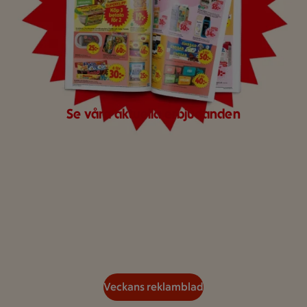
Se våra aktuella erbjudanden
Veckans reklamblad