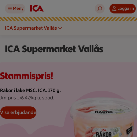
Meny
Logga in
ICA Supermarket Vallås
ICA Supermarket Vallås
Rosa bakgrund med rosa pond.
Stammispris!
Räkor i lake MSC. ICA. 170 g.
Jmfpris 176:47/kg u. spad.
Visa erbjudande