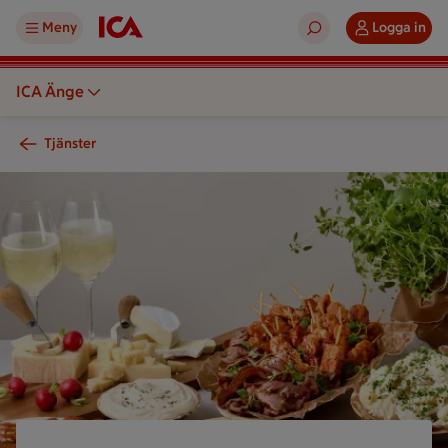
Meny
Logga in
ICA Änge
Tjänster
Variation av ostar, charkuterier och grillat kött på en träyta