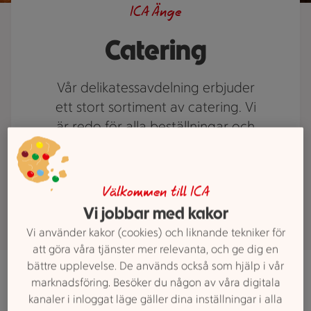
ICA Änge
Catering
Vår delikatessavdelning erbjuder
ett stort sortiment av catering. Vi
är redo för alla beställningar och
använder de bästa råvarorna för
att kunna garantera högsta kvalitet
och smak till riktigt bra priser.
Välkommen till ICA
Vi jobbar med kakor
Vi använder kakor (cookies) och liknande tekniker för
att göra våra tjänster mer relevanta, och ge dig en
bättre upplevelse. De används också som hjälp i vår
Beställningsinfo
marknadsföring. Besöker du någon av våra digitala
kanaler i inloggat läge gäller dina inställningar i alla