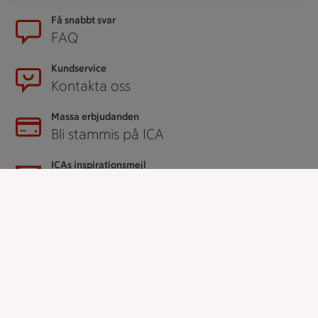
Få snabbt svar
FAQ
Kundservice
Kontakta oss
Massa erbjudanden
Bli stammis på ICA
ICAs inspirationsmejl
Prenumerera
Handla
Handla online
ICAs matkasse
Catering
Apotek Hjärtat