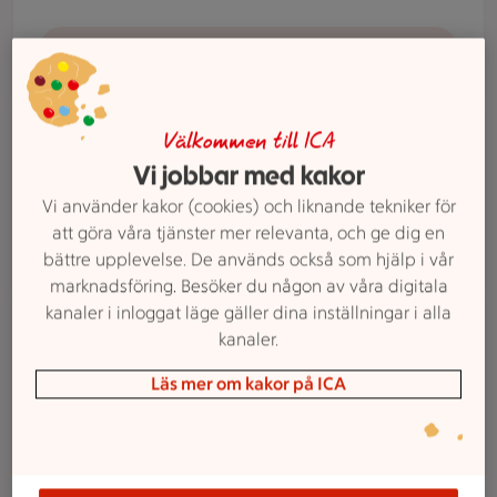
Beställ catering
En hand som håller en mobiltelefon med ICA to go appen fra
Våra tjänster
Välkommen till ICA
ICA ToGo
Vi jobbar med kakor
Hos ICA Änge erbjuder vi Ica Togo – en obemannad
Vi använder kakor (cookies) och liknande tekniker för
butik där du snabbt och enkelt kan handla mat och
att göra våra tjänster mer relevanta, och ge dig en
vardagsvaror när det passar dig, dygnet runt.
bättre upplevelse. De används också som hjälp i vår
marknadsföring. Besöker du någon av våra digitala
Logo systembolaget
kanaler i inloggat läge gäller dina inställningar i alla
Våra tjänster
kanaler.
Systembolagsombud
Läs mer om kakor på ICA
Som systembolagsombud erbjuder ICA Änge en
smidig lösning för att hämta dina beställningar i
samband med din handling. Välkommen in!