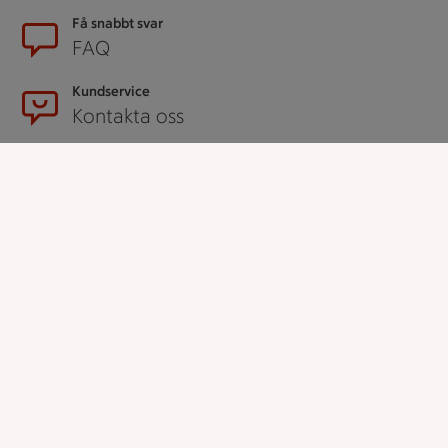
Få snabbt svar
FAQ
Kundservice
Kontakta oss
Massa erbjudanden
Bli stammis på ICA
ICAs inspirationsmejl
Prenumerera
Handla
Handla online
ICAs matkasse
Catering
Apotek Hjärtat