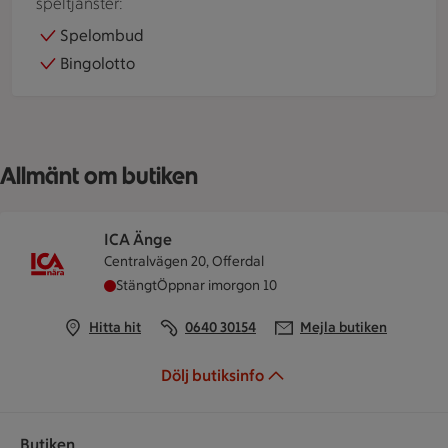
speltjänster:
Spelombud
Bingolotto
Allmänt om butiken
ICA Änge
Centralvägen 20, Offerdal
ICA Änge har stängt idag, öppnar imorgon kloc
Stängt
Öppnar imorgon 10
Hitta hit
0640 30154
Mejla butiken
Dölj butiksinfo
Butiken