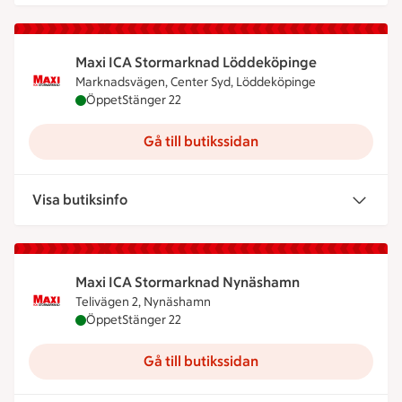
Maxi ICA Stormarknad Löddeköpinge
Marknadsvägen, Center Syd, Löddeköpinge
Maxi ICA Stormarknad Löddeköpinge är öppen nu,
Öppet
Stänger 22
Gå till butikssidan
Visa butiksinfo
Maxi ICA Stormarknad Nynäshamn
Telivägen 2, Nynäshamn
Maxi ICA Stormarknad Nynäshamn är öppen nu, st
Öppet
Stänger 22
Gå till butikssidan