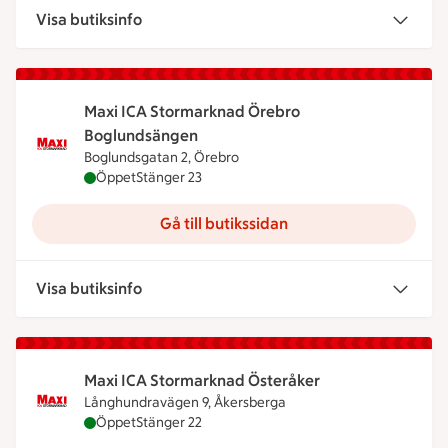
Visa butiksinfo
Maxi ICA Stormarknad Örebro
Boglundsängen
Boglundsgatan 2, Örebro
Maxi ICA Stormarknad Örebro Boglundsängen är ö
Öppet
Stänger 23
Gå till butikssidan
Visa butiksinfo
Maxi ICA Stormarknad Österåker
Långhundravägen 9, Åkersberga
Maxi ICA Stormarknad Österåker är öppen nu, stä
Öppet
Stänger 22