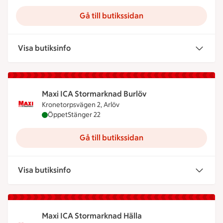
Gå till butikssidan
Visa butiksinfo
Maxi ICA Stormarknad Burlöv
Kronetorpsvägen 2, Arlöv
Maxi ICA Stormarknad Burlöv är öppen nu, stänger
Öppet
Stänger 22
Gå till butikssidan
Visa butiksinfo
Maxi ICA Stormarknad Hälla