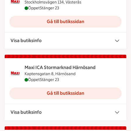
Stockholmsvägen 134, Västerås
Maxi ICA Stormarknad Hälla är öppen nu, stänger 
Öppet
Stänger 23
Gå till butikssidan
Visa butiksinfo
Maxi ICA Stormarknad Härnösand
Kaptensgatan 8, Härnösand
Maxi ICA Stormarknad Härnösand är öppen nu, stä
Öppet
Stänger 23
Gå till butikssidan
Visa butiksinfo