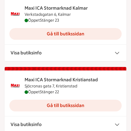
Maxi ICA Stormarknad Kalmar
Verkstadsgatan 6, Kalmar
Maxi ICA Stormarknad Kalmar är öppen nu, stänge
Öppet
Stänger 23
Gå till butikssidan
Visa butiksinfo
Maxi ICA Stormarknad Kristianstad
Sjöcronas gata 7, Kristianstad
Maxi ICA Stormarknad Kristianstad är öppen nu, s
Öppet
Stänger 22
Gå till butikssidan
Visa butiksinfo