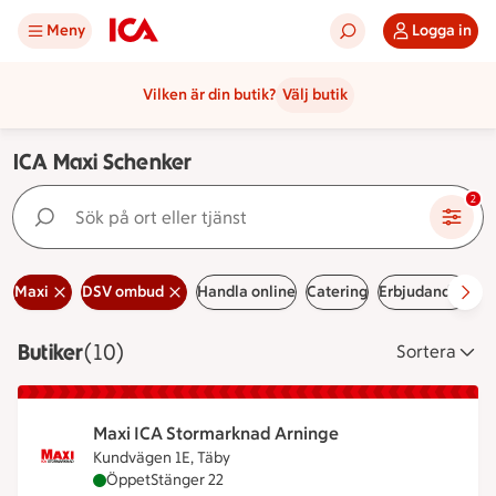
Meny
Logga in
Vilken är din butik?
Välj butik
ICA Maxi Schenker
Sök på ort eller tjänst
2
Maxi
DSV ombud
Handla online
Catering
Erbjudanden
Le
Butiker
Visar 10 stycken
(10)
Sortera
Maxi ICA Stormarknad Arninge
Kundvägen 1E, Täby
Maxi ICA Stormarknad Arninge är öppen nu, stäng
Öppet
Stänger 22