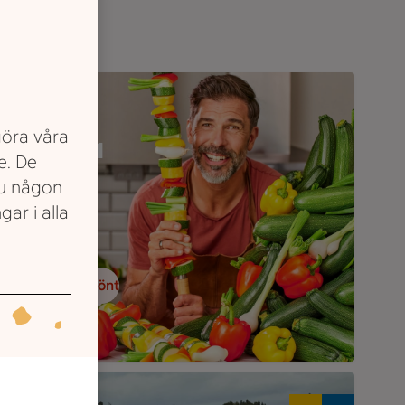
n person håller ett grönsaksspett framför en stor hög med grön
SKÖRDA
göra våra
frukterna
e. De
av LÅGA
du någon
gar i alla
PRISER
andla frukt & grönt
andskapsbild på en åker med en skog bakom