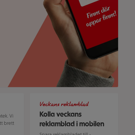
och gaffel. Bredvid finns ett glas med dryck.
Bild på telefon med stammislogga
Veckans reklamblad
Kolla veckans
tek. Vi
reklamblad i mobilen
t brett
Spara reklambladet till ­