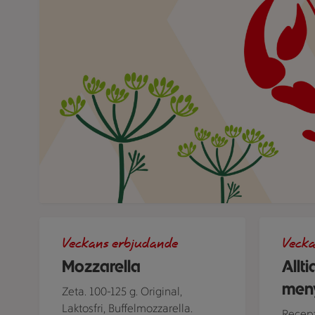
Tre olika förpackningar av Mozzarella från Zeta bredvid
Tallrik me
Veckans erbjudande
Vecka
Mozzarella
Allti
men
Zeta. 100-125 g. Original,
Laktosfri, Buffelmozzarella.
Recept