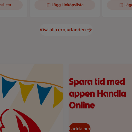
pslista
Lägg i inköpslista
Lägg
Visa alla erbjudanden
gande vimplar.
Hand håller smartphone med I
Spara tid med
appen Handla
Online
Ladda ner