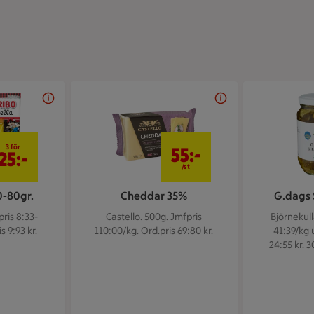
3 för 25 kr
55 kr/st
3 för
55:-
25:-
/st
0-80gr.
Cheddar 35%
G.dags
ris 8:33-
Castello. 500g.
Jmfpris
Björnekull
s 9:93 kr.
110:00/kg. Ord.pris 69:80 kr.
41:39/kg 
24:55 kr. 3