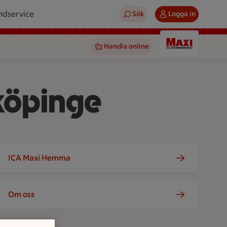
ndservice
Sök
Logga in
Handla online
köpinge
ICA Maxi Hemma
Om oss