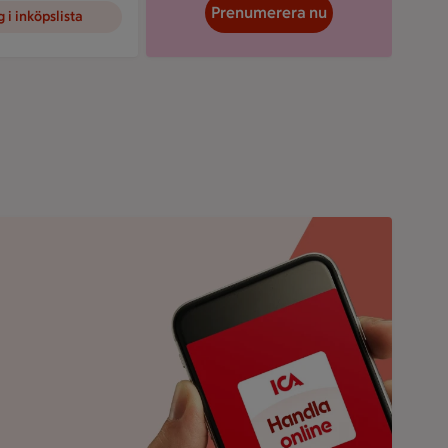
Prenumerera nu
 i inköpslista
CA Handla online-app och texten "Finns där appar finns".