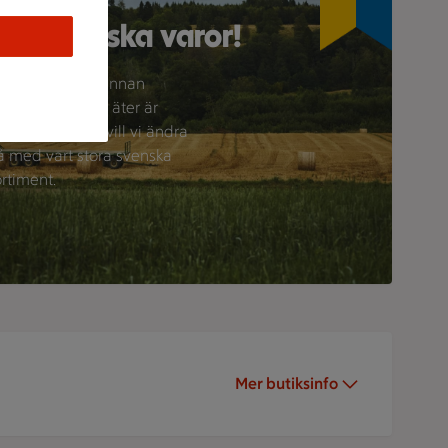
älj svenska varor!
isste du att varannan
gga vi svenskar äter är
rterad? Det vill vi ändra
å med vart stora svenska
rtiment.
Mer butiksinfo