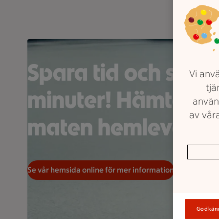
En väg slingrar sig längs kanten av en sjö omgiven av 
Spara tid och stor
Vi anvä
tjä
minuter! Hämta själ
använ
av våra
maten hemleverer
Se vår hemsida online för mer information
Godkän