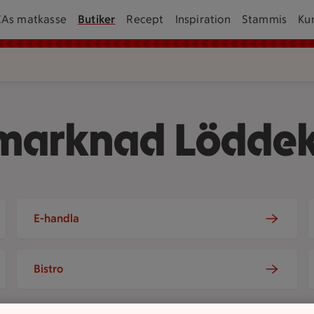
CAs matkasse
Butiker
Recept
Inspiration
Stammis
Ku
rmarknad Lödde
E-handla
Bistro