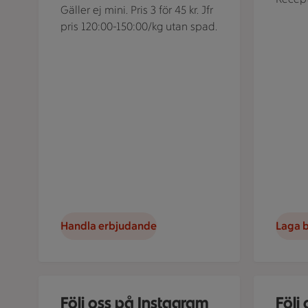
Gäller ej mini. Pris 3 för 45 kr. Jfr
pris 120:00-150:00/kg utan spad.
Handla erbjudande
Laga b
Illustration av Följ oss på Instagram
Illustratio
Följ oss på Instagram
Följ