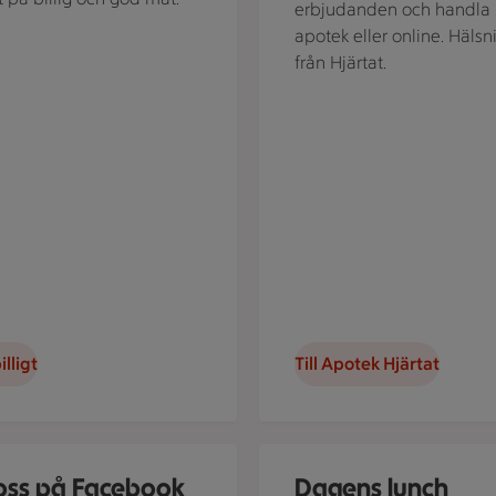
erbjudanden och handla
apotek eller online. Hälsn
från Hjärtat.
illigt
Till Apotek Hjärtat
n av Följ oss på Facebook
Dagens lunch Maxi Löddeköpi
 oss på Facebook
Dagens lunch