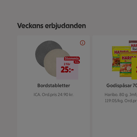
Veckans erbjudanden
Bildspel med 5 bilder.
2 för 25 kr
2 för
25:-
Bordstabletter
Godispåsar 7
ICA.
Ord.pris 24:90 kr.
Haribo. 80 g.
Jmfp
119:05/kg. Ord.pri