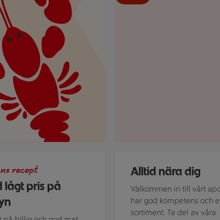
 en prissplash som visar 3 för 45 kr.
d spaghetti med kräftstjärtar och spenat, tillsammans med kniv 
Apotek Hjärtat ICA
Alltid nära dig
ns recept
d lågt pris på
Välkommen in till vårt apo
yn
har god kompetens och et
sortiment. Ta del av våra
 på billig och god mat.