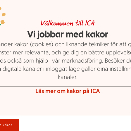
Visa fler
Välkommen till ICA
skog.
E
Vi jobbar med kakor
handla på 10
nder kakor (cookies) och liknande tekniker för att 
nster mer relevanta, och ge dig en bättre upplevels
v eller få
ds också som hjälp i vår marknadsföring. Besöker 
 digitala kanaler i inloggat läge gäller dina inställnin
ad.
kanaler.
Läs mer om kakor på ICA
H
L
n kakor