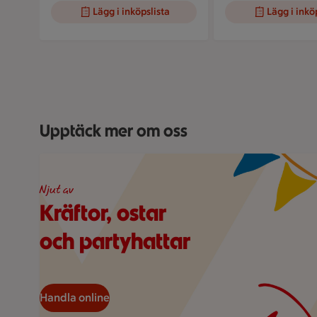
Lägg i inköpslista
Lägg i inkö
Visar bild 1 av 5
Upptäck mer om oss
Illustration av en kräfta och två dillkvistar under hän
Njut av
Kräftor, ostar
och partyhattar
Handla online