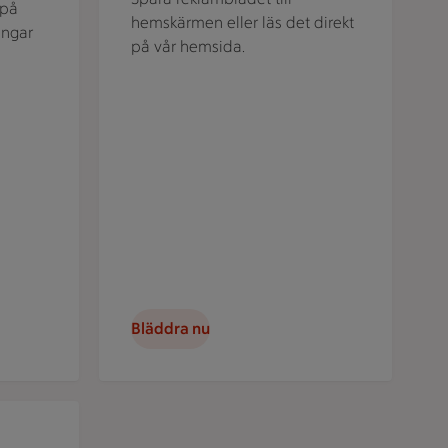
 på
hemskärmen eller läs det direkt
ingar
på vår hemsida.
Bläddra nu
nge bistro