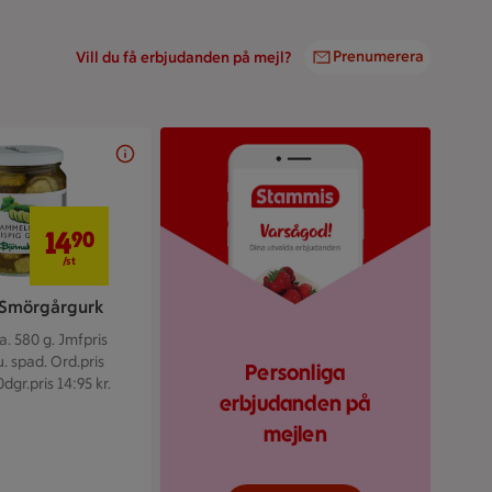
Prenumerera
Vill du få erbjudanden på mejl?
Bild på en mobiltelefon 
14,90 kr/st
14
90
/st
 Smörgårgurk
a. 580 g.
Jmfpris
u. spad. Ord.pris
Personliga
0dgr.pris 14:95 kr.
erbjudanden på
mejlen