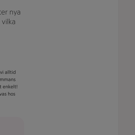
fter nya
 vilka
vi alltid
lsammans
t enkelt!
ivas hos