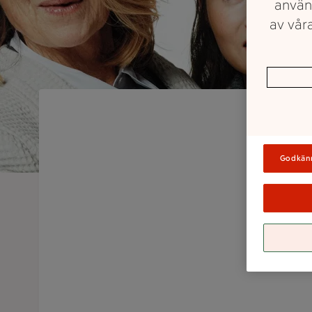
använ
av våra
Godkän
J
St