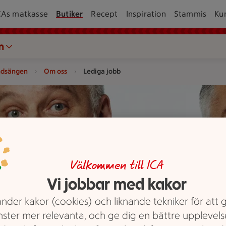
CAs matkasse
Butiker
Recept
Inspiration
Stammis
Ku
n
ndsängen
Om oss
Lediga jobb
ogotypen.
Välkommen till ICA
Vi jobbar med kakor
nder kakor (cookies) och liknande tekniker för att 
nster mer relevanta, och ge dig en bättre upplevels