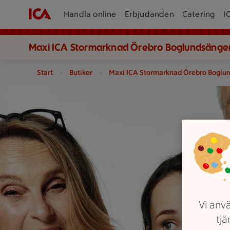
Handla online
Erbjudanden
Catering
I
Maxi ICA Stormarknad Örebro Boglundsänge
Start
Butiker
Maxi ICA Stormarknad Örebro Boglu
En grupp personer står tillsammans och bär tröjor med ICA-l
Vi anvä
tjä