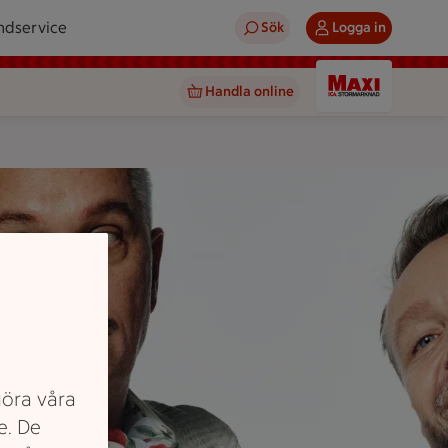
ndservice
Sök
Logga in
Handla online
göra våra
e. De