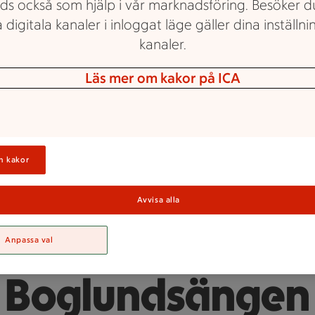
ds också som hjälp i vår marknadsföring. Besöker 
 digitala kanaler i inloggat läge gäller dina inställnin
kanaler.
Läs mer om kakor på ICA
Maxi ICA Stormarknad Örebro Boglundsänge
n kakor
obba hos Maxi I
Avvisa alla
ormarknad Öreb
Anpassa val
Boglundsängen