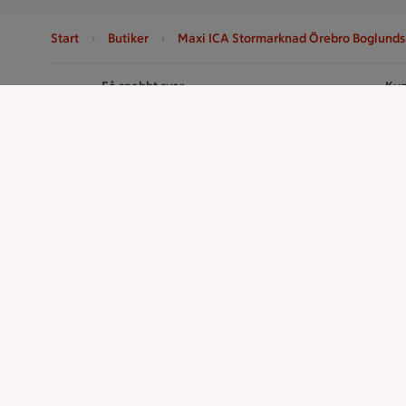
Start
Butiker
Maxi ICA Stormarknad Örebro Boglund
Sidfot
Få snabbt svar
Kun
FAQ
Ko
Handla
ICAs tjänst
Handla online
ICA-appen
ICAs matkasse
ICA Scanna
Catering
ICA ToGo
Apotek Hjärtat
Fler appar oc
Handla som företag
Stammis p
Gaston
Bli stammis
Stammis Stu
Stammis Hus