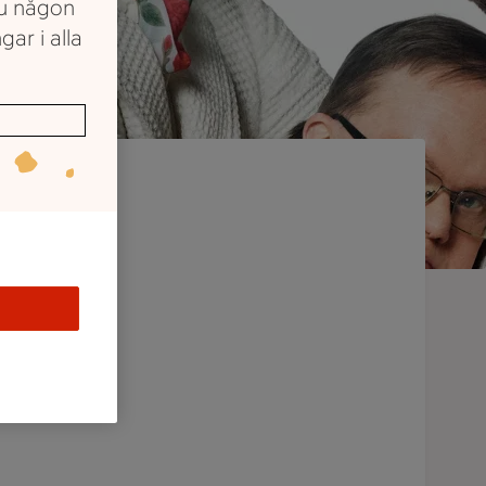
du någon
gar i alla
n
CA
ro