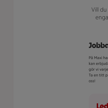
Vill du
engag
Jobba
På Maxi har 
kan erbjuda
gör vi varj
Ta en titt 
oss!
Led