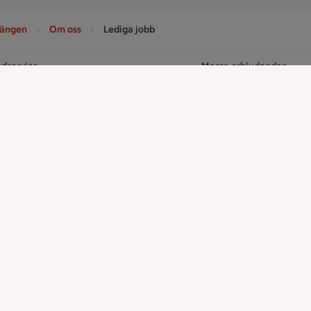
sängen
Om oss
Lediga jobb
dservice
Massa erbjudanden
ntakta oss
Bli stammis på IC
er
ICA
ICAs egna varor
ICA Gruppen
ICA Nära
h tjänster
ICA Supermarket
ICA Kvantum
å ICA
ICA Maxi
Utvalda leverantörer
dent
Annonsera
djur
Jobba på ICA