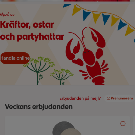
Illustration av en kräfta och två dillkvistar under hängande vi
Njut av
Kräftor, ostar
och partyhattar
Handla online
Erbjudanden på mejl?
Prenumerera
Veckans erbjudanden
Bildspel med 5 bilder.