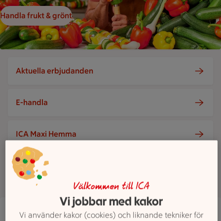
Handla frukt & grönt
Aktuella erbjudanden
E-handla
ICA Maxi Hemma
Visa fler
Välkommen till ICA
Vi jobbar med kakor
Maxi ICA Stormarknad Nynäshamn
Vi använder kakor (cookies) och liknande tekniker för