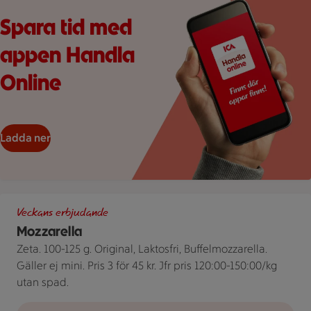
Spara tid med
appen Handla
Online
Ladda ner
Tre olika förpackningar av Mozzarella från Zeta bredvid en pris
Veckans erbjudande
Mozzarella
Zeta. 100-125 g. Original, Laktosfri, Buffelmozzarella.
Gäller ej mini. Pris 3 för 45 kr. Jfr pris 120:00-150:00/kg
utan spad.