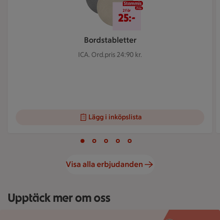
2 för 25 kr
2 för
25:-
Bordstabletter
ICA.
Ord.pris 24:90 kr.
Lägg i inköpslista
Visar bild 1 av 5
Bild 1 av 5
Bild 2 av 5
Bild 3 av 5
Bild 4 av 5
Bild 5 av 5
Visa alla erbjudanden
Upptäck mer om oss
Hand håller smartphone med ICA Handla online-app och texten