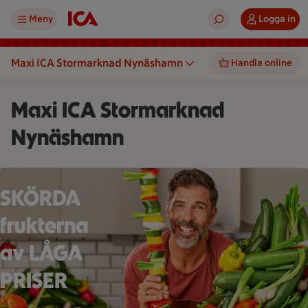
Meny
Logga in
Maxi ICA Stormarknad Nynäshamn
Handla online
Maxi ICA Stormarknad
Nynäshamn
En person håller ett grönsaksspett framför en stor hög med gr
SKÖRDA
frukterna
av LÅGA
PRISER