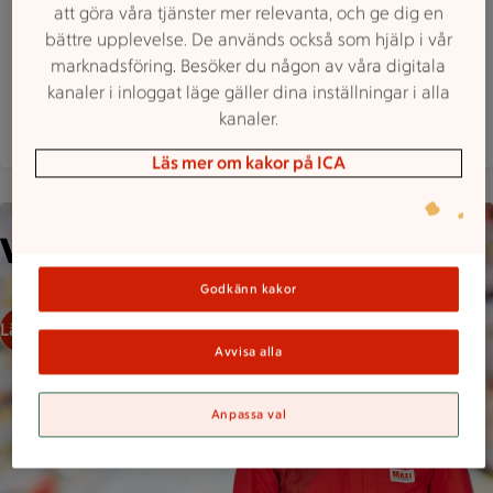
Telivägen 2, Nynäshamn
att göra våra tjänster mer relevanta, och ge dig en
Maxi ICA Stormarknad Nynäshamn är öppen nu, 
Öppet
Stänger 22
bättre upplevelse. De används också som hjälp i vår
marknadsföring. Besöker du någon av våra digitala
Hitta hit
08 4488900
Mejla butiken
kanaler i inloggat läge gäller dina inställningar i alla
kanaler.
Mer butiksinfo
Läs mer om kakor på ICA
En person med glasögon står i en butiksgång med hyllor fyllda
Välkommen in till oss!
Godkänn kakor
Läs mer om oss
Avvisa alla
Anpassa val