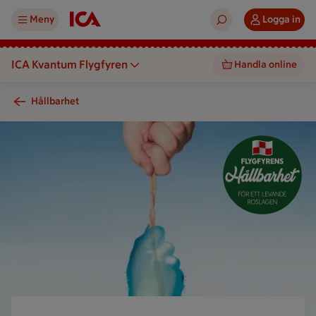
Meny
Logga in
ICA Kvantum Flygfyren
Handla online
Hållbarhet
En hand håller i en sträng som drar upp en vätska mot himlen
En logotyp visar t