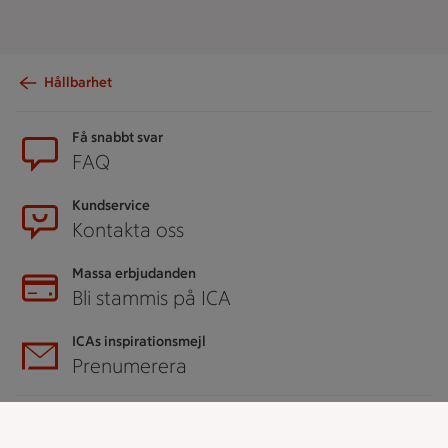
Hållbarhet
Sidfot
Få snabbt svar
FAQ
Kundservice
Kontakta oss
Massa erbjudanden
Bli stammis på ICA
ICAs inspirationsmejl
Prenumerera
Handla