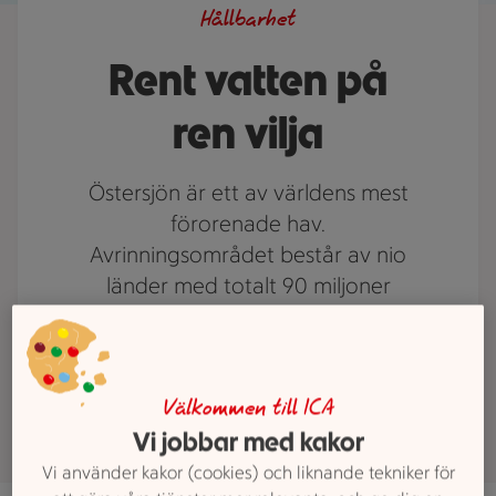
Hållbarhet
Rent vatten på
ren vilja
Östersjön är ett av världens mest
förorenade hav.
Avrinningsområdet består av nio
länder med totalt 90 miljoner
människor. Majoritet- en av
föroreningar i Östersjön kommer
från land.
Välkommen till ICA
Vi jobbar med kakor
Vi använder kakor (cookies) och liknande tekniker för