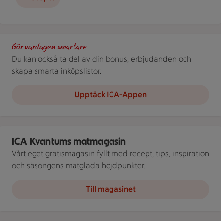
Stammis. Scrolla extrapriser i ICA-appen!
Gör vardagen smartare
Du kan också ta del av din bonus, erbjudanden och
skapa smarta inköpslistor.
Upptäck ICA-Appen
En person sitter vid ett dukat bord och tar en tugga av en salla
ICA Kvantums matmagasin
Vårt eget gratismagasin fyllt med recept, tips, inspiration
och säsongens matglada höjdpunkter.
Till magasinet