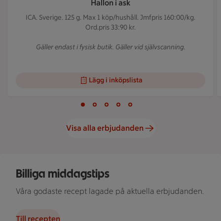
Hallon i ask
ICA. Sverige. 125 g.
Max 1 köp/hushåll. Jmfpris 160:00/kg.
Ord.pris 33:90 kr.
Gäller endast i fysisk butik. Gäller vid självscanning.
Lägg i inköpslista
Visar bild 1 av 5
Bild 1 av 5
Bild 2 av 5
Bild 3 av 5
Bild 4 av 5
Bild 5 av 5
Visa alla erbjudanden
Skål med rostad grönsaksblandning, bricka med ugnsrostad p
Billiga middagstips
Våra godaste recept lagade på aktuella erbjudanden.
Till recepten