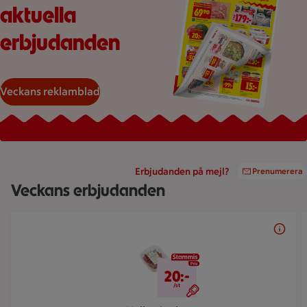
aktuella
erbjudanden
Veckans reklamblad
Erbjudanden på mejl?
Prenumerera
Veckans erbjudanden
Bildspel med 5 bilder.
20 kr/st
20:-
/st