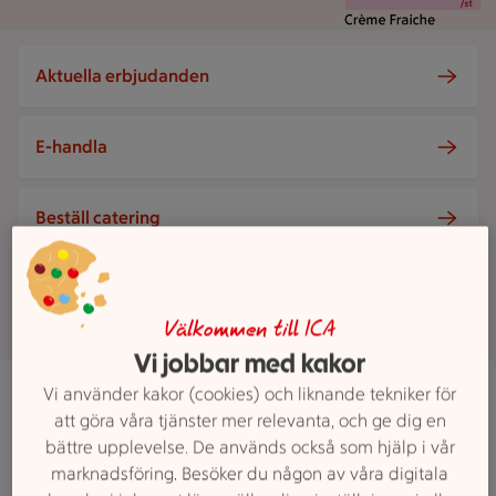
Aktuella erbjudanden
E-handla
Beställ catering
Visa fler
Välkommen till ICA
Vi jobbar med kakor
ICA Kvantum Flygfyren
Vi använder kakor (cookies) och liknande tekniker för
Gustaf Adolfs väg 55, Norrtälje
att göra våra tjänster mer relevanta, och ge dig en
ICA Kvantum Flygfyren är öppen nu, stänger klo
Öppet
Stänger 22
bättre upplevelse. De används också som hjälp i vår
marknadsföring. Besöker du någon av våra digitala
Hitta hit
0176 75700
Mejla butiken