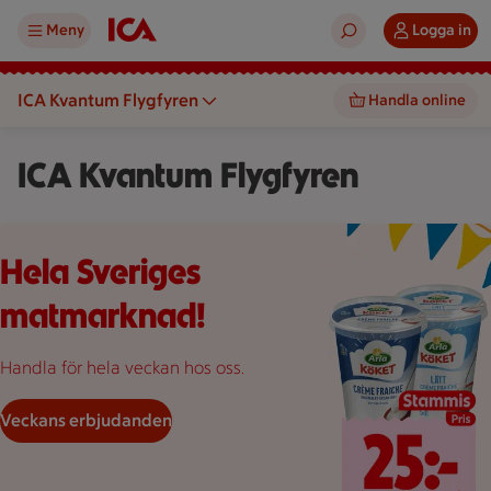
Meny
Logga in
ICA Kvantum Flygfyren
Handla online
ICA Kvantum Flygfyren
Pinsa 20 kronor styck, Creme fraiche 25 kronor styck.
Hela Sveriges
matmarknad!
Handla för hela veckan hos oss.
Veckans erbjudanden