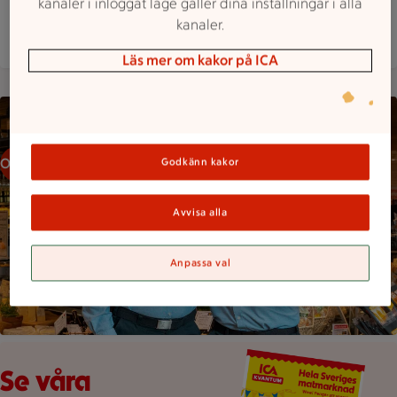
kanaler i inloggat läge gäller dina inställningar i alla
kanaler.
Mer butiksinfo
Läs mer om kakor på ICA
Två personer står i en butik med hyllor fyllda av flaskor och m
Om oss
Godkänn kakor
Avvisa alla
Anpassa val
Veckans reklamblad
Se våra