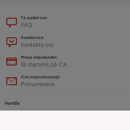
Sidfot
Få snabbt svar
FAQ
Kundservice
Kontakta oss
Massa erbjudanden
Bli stammis på ICA
ICAs inspirationsmejl
Prenumerera
Handla
Handla online
ICAs matkasse
Catering